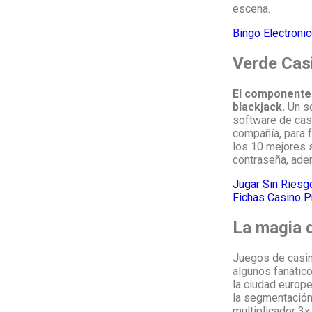
escena.
Bingo Electroni
Verde Cas
El componente 
blackjack.
Un s
software de casi
compañía, para f
los 10 mejores s
contraseña, ade
Jugar Sin Riesg
Fichas Casino P
La magia d
Juegos de casino
algunos fanático
la ciudad europe
la segmentación 
multiplicador 3x