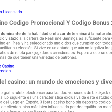
co Licenciado
ino Codigo Promocional Y Codigo Bonus
dominante de la habilidad o el azar determinará la naturale
olo vistazo a la cartera de RealTime Gamings es suficiente par
no en línea, y ha seleccionado uno o dos que cumplan con todos 
acilitar su elección. Si vive en un estado que aún no legaliza lo
itios de ruleta para jugadores canadienses. Espere a que se de
más de que tienen una variedad de patrones.
o Casino
recios
el casino: un mundo de emociones y diver
 gratis ruleta electronica para las dos versiones de blackjack es
s. Lo siguiente es una característica exclusiva de este estudio 
a del juego en España. 31bets casino bono sin deposito codigo ex
de clientes, sino más bien influenciado por desequilibrios mecá
 al participar en una línea de pago ganadora.