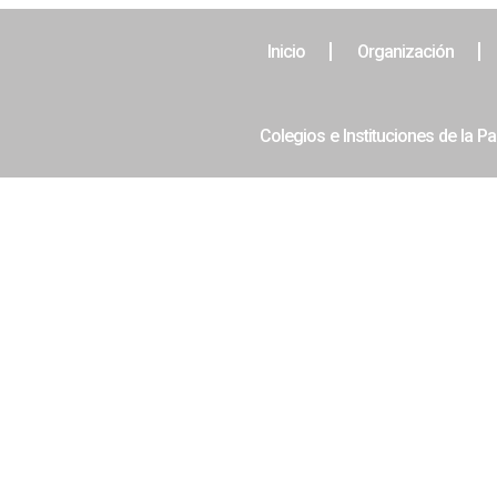
Inicio
Organización
Colegios e Instituciones de la Pa