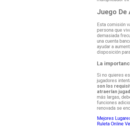
Juego De 
Esta comisión v
persona que viva
demasiada frecue
una cuenta banca
ayudar a aumenta
disposición para
La importanc
Si no quieres es
jugadores intent
son los requis
atraerían juga
más largas, debe
funciones adicio
renovada se enc
Mejores Lugare
Ruleta Online Ve