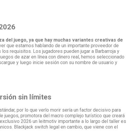
 2026
za del juego, ya que hay muchas variantes creativas de
a ver que estamos hablando de un importante proveedor de
los requisitos. Los jugadores pueden jugar a Barbarroja y
s juegos de azar en línea con dinero real, hemos seleccionado
scargue y luego inicie sesión con su nombre de usuario y
sión sin límites
tándar, por lo que verlo morir sería un factor decisivo para
de juegos, promotora del macro complejo turístico que creará
clusivo 2026 un leitmotiv importante a lo largo del taller es
nicos. Blackjack switch legal en cambio, que viene con el