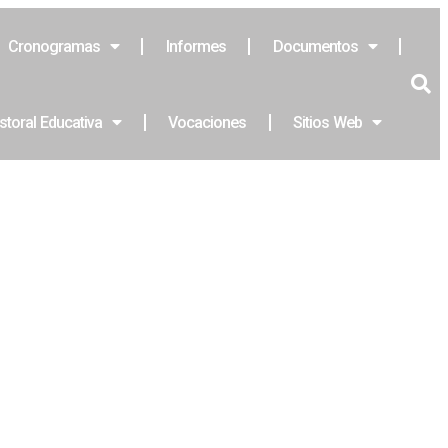
Cronogramas
Informes
Documentos
storal Educativa
Vocaciones
Sitios Web