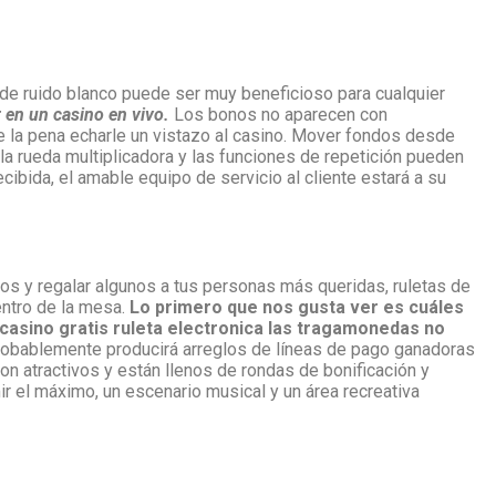
de ruido blanco puede ser muy beneficioso para cualquier
 en un casino en vivo.
Los bonos no aparecen con
e la pena echarle un vistazo al casino. Mover fondos desde
s la rueda multiplicadora y las funciones de repetición pueden
ibida, el amable equipo de servicio al cliente estará a su
os y regalar algunos a tus personas más queridas, ruletas de
centro de la mesa.
Lo primero que nos gusta ver es cuáles
 casino gratis ruleta electronica las tragamonedas no
robablemente producirá arreglos de líneas de pago ganadoras
on atractivos y están llenos de rondas de bonificación y
r el máximo, un escenario musical y un área recreativa