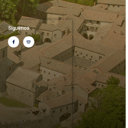
Síguenos