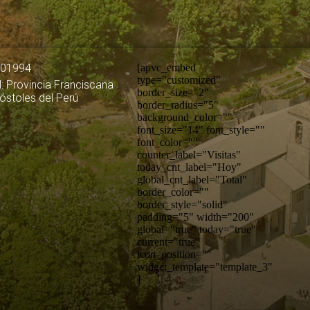
501994
[apvc_embed
type="customized"
: Provincia Franciscana
border_size="2"
póstoles del Perú
border_radius="5"
background_color=""
font_size="14" font_style=""
font_color=""
counter_label="Visitas"
today_cnt_label="Hoy"
global_cnt_label="Total"
border_color=""
border_style="solid"
padding="5" width="200"
global="true" today="true"
current="true"
icon_position=""
widget_template="template_3"
]