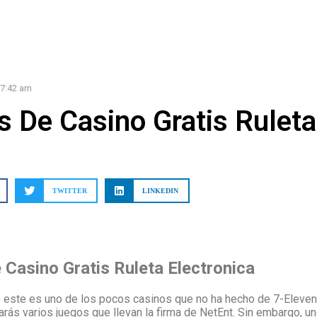
7:42 am
 De Casino Gratis Ruleta
TWITTER
LINKEDIN
Casino Gratis Ruleta Electronica
 este es uno de los pocos casinos que no ha hecho de 7-Eleven
rás varios juegos que llevan la firma de NetEnt. Sin embargo, 