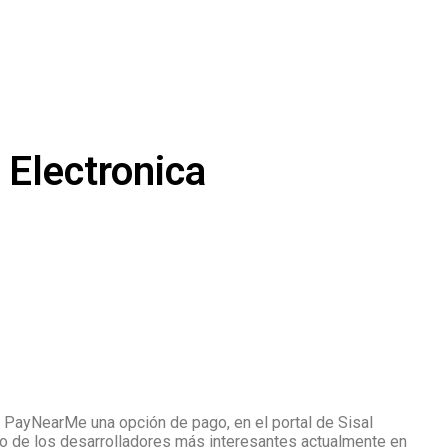
 Electronica
 PayNearMe una opción de pago, en el portal de Sisal
uno de los desarrolladores más interesantes actualmente en