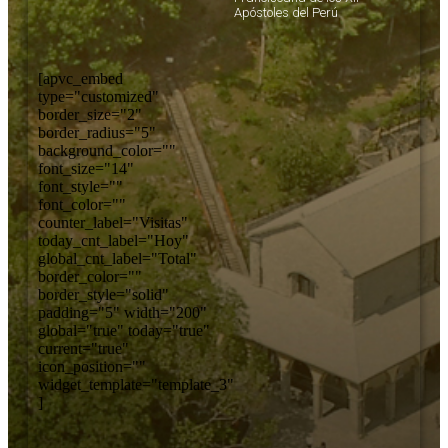
Apóstoles del Perú
[apvc_embed
type="customized"
border_size="2"
border_radius="5"
background_color=""
font_size="14"
font_style=""
font_color=""
counter_label="Visitas"
today_cnt_label="Hoy"
global_cnt_label="Total"
border_color=""
border_style="solid"
padding="5" width="200"
global="true" today="true"
current="true"
icon_position=""
widget_template="template_3"
]