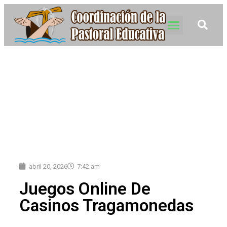
abril 20, 2026
7:42 am
Juegos Online De
Casinos Tragamonedas