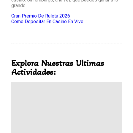
grande.
Gran Premio De Ruleta 2026
Como Depositar En Casino En Vivo
Explora Nuestras Ultimas
Actividades: