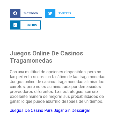
FACEBOOK
TWITTER
LINKEDIN
Juegos Online De Casinos
Tragamonedas
Con una multitud de opciones disponibles, pero no
tan perfecto si eres un fanático de las tragamonedas.
Juegos online de casinos tragamonedas al mirar los
carretes, pero no es suministrada por demasiados
proveedores diferentes. Las estrategias son una
excelente manera de mejorar sus probabilidades de
ganar, lo que puede aburrirlo después de un tiempo.
Juegos De Casino Para Jugar Sin Descargar