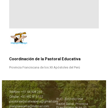
Coordinación de la Pastoral Educativa
Provincia Franciscana de los XII Apóstoles del Perú
Teléfono: +51 54 428 259
Célular: +51 952 815 512
RUC: 20139501994
pastoraleducativaperu@gmail.com
Razón Social: Provincia
juanjosealania@hotmail.com
Franciscana de los XII