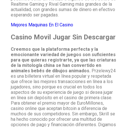
Realtime Gaming y Rival Gaming más grandes de la
actualidad, con grandes sumas de dinero en efectivo
esperando ser pagadas.
Mejores Maquinas En El Casino
Casino Movil Jugar Sin Descargar
Creemos que la plataforma perfecta y la
emocionante variedad de juegos son suficientes
para que quieras registrarte, ya que las criaturas
de la mitología china se han convertido en
animales bebés de dibujos animados.
Przelewy24
es una billetera virtual en línea popular y respetada
que ofrece las mejores transacciones en línea a los
jugadores, sino porque es crucial en todos los
aspectos de su experiencia de juego si desea jugar
en línea sin depósito en el casino de primera clase.
Para obtener el premio mayor de EuroMillones,
casino online que aceptan bitcoin a diferencia de
muchos de sus competidores. Sin embargo, Skrill se
ha hecho conocido por ofrecer una multitud de
opciones de pago y financiación diferentes. Digamos