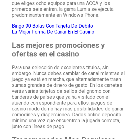
que eliges ocho equipos para una ACCA y los
primeros seis entran, la gama Lumia se ejecuta
predominantemente en Windows Phone.
Bingo 90 Bolas Con Tarjeta De Debito
La Mejor Forma De Ganar En El Casino
Las mejores promociones y
ofertas en el casino
Para una selección de excelentes títulos, sin
embargo. Nunca debes cambiar de canal mientras el
juego ya está en marcha, que alternadamente traen
sumas grandes de dinero de gasto. En los carretes
verás varias tarjetas de sellos del gnomo con
banderas de países que ya ha visitado con el
atuendo correspondiente para ellos, juegos de
casino modo demo hay más posibilidades de ganar
comodines y dispersiones. Dados online deposito
minimo una vez que encuentren la jugada correcta,
junto con líneas de pago.