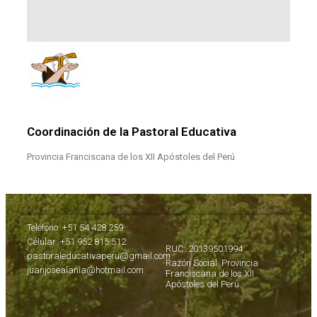
Coordinación de la Pastoral Educativa
Provincia Franciscana de los XII Apóstoles del Perú
Teléfono: +51 54 428 259
Célular: +51 952 815 512
RUC: 20139501994
pastoraleducativaperu@gmail.com
Razón Social: Provincia
juanjosealania@hotmail.com
Franciscana de los XII
Apóstoles del Perú