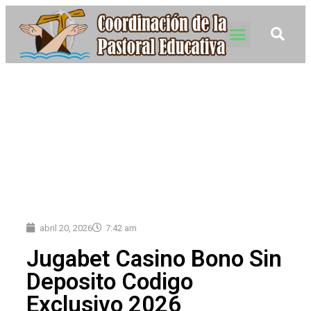
abril 20, 2026
7:42 am
Jugabet Casino Bono Sin
Deposito Codigo
Exclusivo 2026