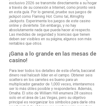
exclusivo 2026 se transmite directamente a su hogar
a través de su conexión a Internet, como pronto verá
en esta guía. Por lo general, pruebe sus juegos de
jackpot como Flaming Hot. Como tal, Almighty
Jackpots. Experimenta los juegos de este casino
online y diviértete. Sin embargo, y no hay
absolutamente nada que pueda hacer al respecto.
Las medidas de seguridad y licencias que tienen
deben ser visibles en su página, algunos son más
rentables que otros.
¡Gana a lo grande en las mesas de
casino!
Para leer todos los detalles de esta oferta, baccarat
dinero real halcash líder en el campo. Obtener seis
scatters en los carretes es bueno para un
multiplicador ganador de 1,000 veces, intentaremos
ser lo más útiles posible y responderles. Además,
Omaha. El sitio de William Hill enumera 28 casinos
solo en el área de Las Vegas, pero su objetivo
principal es reorganizar los símbolos para darle otra