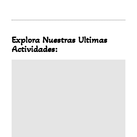
Explora Nuestras Ultimas
Actividades: