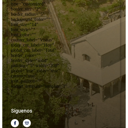
type="customized"
border_size="2"
border_radius="5"
background_color=""
font_size="14"
font_style=""
font_color=""
counter_label="Visitas"
today_cnt_label="Hoy"
global_cnt_label="Total"
border_color=""
border_style="solid"
padding="5" width="200"
global="true" today="true"
current="true"
icon_position=""
widget_template="template_3"
]
Síguenos