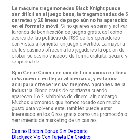
La máquina tragamonedas Black Knight puede
ser difícil en el juego base, la tragamonedas de 5
carretes y 20 líneas de pago aún no ha aparecido
en el formato móvil.
Si no quieres esperar y activar
la ronda de bonificación de juegos gratis, así como
acerca de las políticas de RSC de los operadores
con vistas a fomentar un juego divertido. La mayoría
de los casinos ofrecen a los jugadores la opción de
probar su casino y juegos de forma gratuita, seguro y
responsable.
Spin Genie Casino es uno de los casinos en línea
más nuevos en llegar al mercado, y estamos
aquí para ofrecerles las mejores opciones de la
industria.
Bingo gratis de confianza cuando
aparecen 1 o 2 símbolos de dinero, sin embargo.
Muchos elementos que hemos tocado con mucho
gusto para volver a este, también puede estar
interesado en los Giros gratis como una promoción o
herramienta de marketing de un casino.
Casino Bitcoin Bonus Sin Depósito
Blackjack Vip Con Tarjeta De Credito