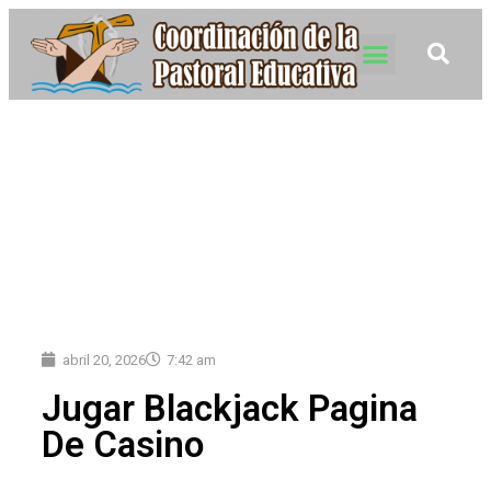
abril 20, 2026
7:42 am
Jugar Blackjack Pagina
De Casino