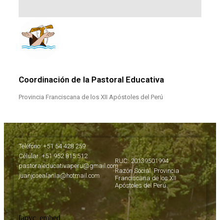
Coordinación de la Pastoral Educativa
Provincia Franciscana de los XII Apóstoles del Perú
Teléfono: +51 54 428 259
Célular: +51 952 815 512
RUC: 20139501994
pastoraleducativaperu@gmail.com
Razón Social: Provincia
juanjosealania@hotmail.com
Franciscana de los XII
Apóstoles del Perú
[apvc_embed