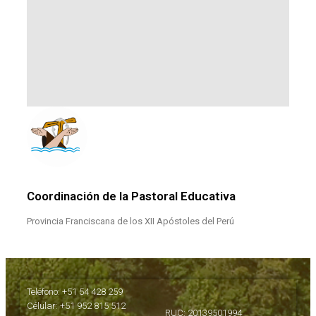
Coordinación de la Pastoral Educativa
Provincia Franciscana de los XII Apóstoles del Perú
Teléfono: +51 54 428 259
Célular: +51 952 815 512
RUC: 20139501994