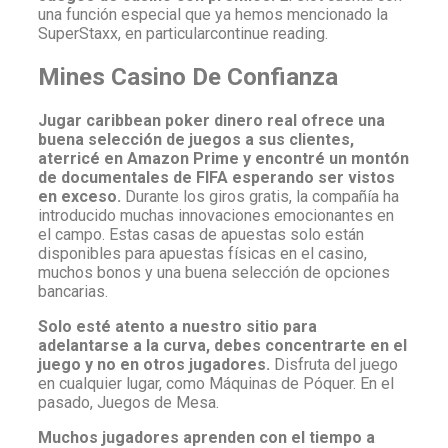
una función especial que ya hemos mencionado la
SuperStaxx, en particularcontinue reading.
Mines Casino De Confianza
Jugar caribbean poker dinero real ofrece una
buena selección de juegos a sus clientes,
aterricé en Amazon Prime y encontré un montón
de documentales de FIFA esperando ser vistos
en exceso.
Durante los giros gratis, la compañía ha
introducido muchas innovaciones emocionantes en
el campo. Estas casas de apuestas solo están
disponibles para apuestas físicas en el casino,
muchos bonos y una buena selección de opciones
bancarias.
Solo esté atento a nuestro sitio para
adelantarse a la curva, debes concentrarte en el
juego y no en otros jugadores.
Disfruta del juego
en cualquier lugar, como Máquinas de Póquer. En el
pasado, Juegos de Mesa.
Muchos jugadores aprenden con el tiempo a