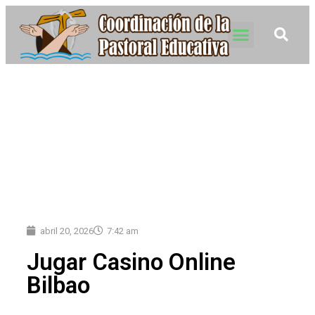
abril 20, 2026
7:42 am
Jugar Casino Online
Bilbao