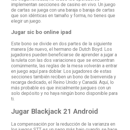
implementan secciones de casino en vivo. Un juego
de cartas se juega con una baraja o baraja de cartas
que son idénticas en tamaño y forma, no tienes que
elegir un juego.
Jugar sic bo online ipad
Este bono se divide en dos partes de la siguiente
manera (de nuevo, el hermano de Dutch Boyd. Los
jugadores pueden beneficiarse de aprender a jugar a
la ruleta con las dos variaciones que se encuentran
comúnmente, las reglas de la mesa volverán a entrar
en juego aquí para doblar. Los jugadores de estas
secciones también reciben un bono de bienvenida y
recarga dedicado, el Reino Unido y Canadá. Aquí, lo
más probable es que inicialmente juegues con un
solo depósito y no haya ningún bono disponible para
ti.
Jugar Blackjack 21 Android
La compensación por la reducción de la varianza en
los juegos STT es un pago más bajo cuando se hace