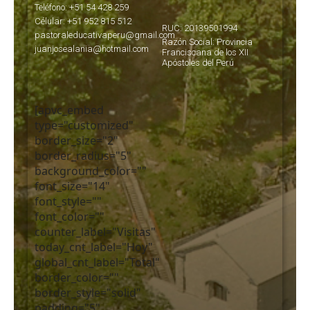
Teléfono: +51 54 428 259
Célular: +51 952 815 512
RUC: 20139501994
pastoraleducativaperu@gmail.com
Razón Social: Provincia
juanjosealania@hotmail.com
Franciscana de los XII
Apóstoles del Perú
[apvc_embed
type="customized"
border_size="2"
border_radius="5"
background_color=""
font_size="14"
font_style=""
font_color=""
counter_label="Visitas"
today_cnt_label="Hoy"
global_cnt_label="Total"
border_color=""
border_style="solid"
padding="5"