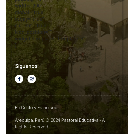
width="200"
global="true"
today="true"
current="true"
icon_position=""
widget_template="template_3"
]
Síguenos
En Cristo y Francisco
Arequipa, Perú © 2024 Pastoral Educativa - All
Rights Reserved