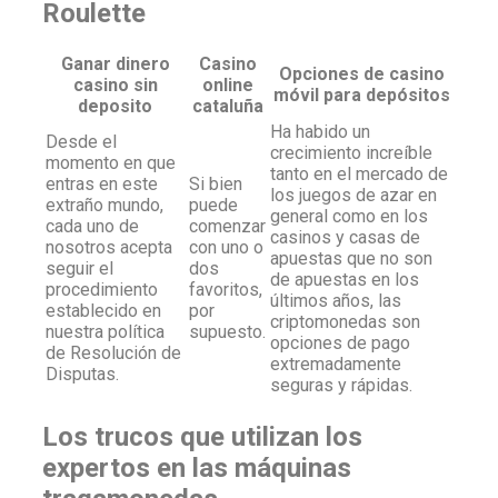
Roulette
Ganar dinero
Casino
Opciones de casino
casino sin
online
móvil para depósitos
deposito
cataluña
Ha habido un
Desde el
crecimiento increíble
momento en que
tanto en el mercado de
entras en este
Si bien
los juegos de azar en
extraño mundo,
puede
general como en los
cada uno de
comenzar
casinos y casas de
nosotros acepta
con uno o
apuestas que no son
seguir el
dos
de apuestas en los
procedimiento
favoritos,
últimos años, las
establecido en
por
criptomonedas son
nuestra política
supuesto.
opciones de pago
de Resolución de
extremadamente
Disputas.
seguras y rápidas.
Los trucos que utilizan los
expertos en las máquinas