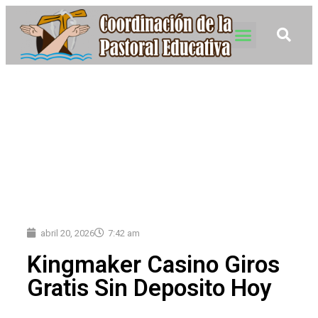
abril 20, 2026
7:42 am
Kingmaker Casino Giros
Gratis Sin Deposito Hoy