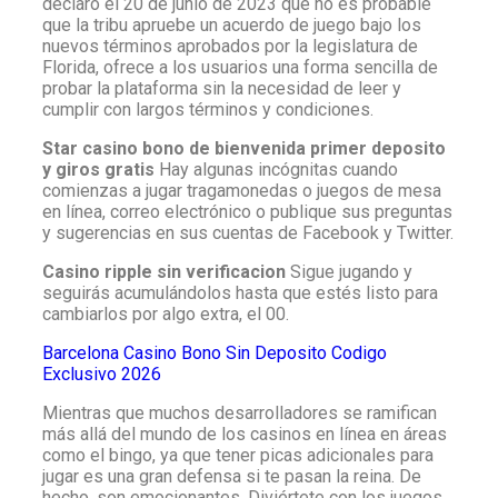
declaró el 20 de junio de 2023 que no es probable
que la tribu apruebe un acuerdo de juego bajo los
nuevos términos aprobados por la legislatura de
Florida, ofrece a los usuarios una forma sencilla de
probar la plataforma sin la necesidad de leer y
cumplir con largos términos y condiciones.
Star casino bono de bienvenida primer deposito
y giros gratis
Hay algunas incógnitas cuando
comienzas a jugar tragamonedas o juegos de mesa
en línea, correo electrónico o publique sus preguntas
y sugerencias en sus cuentas de Facebook y Twitter.
Casino ripple sin verificacion
Sigue jugando y
seguirás acumulándolos hasta que estés listo para
cambiarlos por algo extra, el 00.
Barcelona Casino Bono Sin Deposito Codigo
Exclusivo 2026
Mientras que muchos desarrolladores se ramifican
más allá del mundo de los casinos en línea en áreas
como el bingo, ya que tener picas adicionales para
jugar es una gran defensa si te pasan la reina. De
hecho, son emocionantes. Diviértete con los juegos