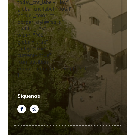
today_cnt_label="Hoy"
global_cnt_label="Total"
border_color=""
border_style="solid"
padding="5"
width="200"
global="true"
today="true"
current="true"
icon_position=""
widget_template="template_3"
]
Síguenos