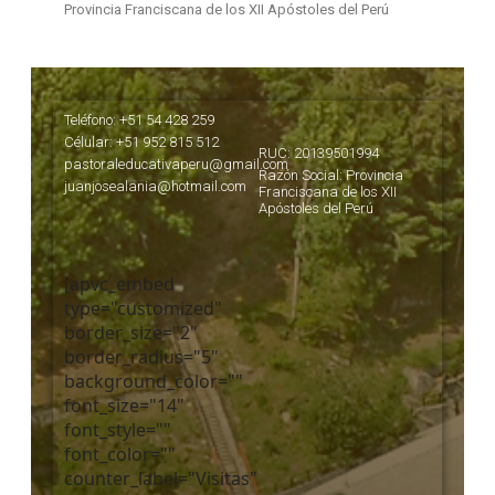
Provincia Franciscana de los XII Apóstoles del Perú
Teléfono: +51 54 428 259
Célular: +51 952 815 512
RUC: 20139501994
pastoraleducativaperu@gmail.com
Razón Social: Provincia
juanjosealania@hotmail.com
Franciscana de los XII
Apóstoles del Perú
[apvc_embed
type="customized"
border_size="2"
border_radius="5"
background_color=""
font_size="14"
font_style=""
font_color=""
counter_label="Visitas"