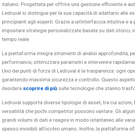
italiano. Progettata per offrire una gestione efficiente e au
Ledruval si distingue per la sua capacità di adattarsi alle esi
principianti agli esperti. Grazie a un’interfaccia intuitiva e 
impostare strategie personalizzate basate su dati storici, in
tempo reale.
La piattaforma integra strumenti di analisi approfondita, p
performance, ottimizzare parametri e intervenire rapidame
Uno dei punti di forza di Ledruval è la trasparenza: ogni o
garantendo massima sicurezza e controllo. Questo aspetto
desidera
scoprire di più
sulle tecnologie che stanno trasf
Ledruval supporta diverse tipologie di asset, tra cui azioni,
versatilità che pochi competitor possono vantare. Gli algor
grandi volumi di dati e reagire in modo istantaneo alle vari
spesso invisibili all’occhio umano. Inoltre, la piattaforma off