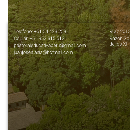
Teléfono: +51 54 428 259
RUC: 201
Célular: +51 952 815 512
Razón Soc
de los XII
pastoraleducativaperu@gmail.com
juanjosealania@hotmail.com