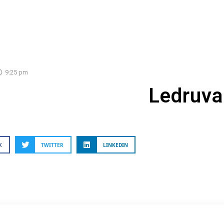
9:25 pm
Ledruva
K
TWITTER
LINKEDIN