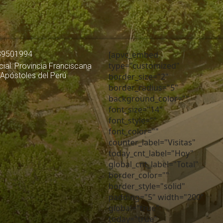
39501994
[apvc_embed
type="customized"
ial: Provincia Franciscana
 Apóstoles del Perú
border_size="2"
border_radius="5"
background_color=""
font_size="14"
font_style=""
font_color=""
counter_label="Visitas"
today_cnt_label="Hoy"
global_cnt_label="Total"
border_color=""
border_style="solid"
padding="5" width="200"
global="true"
today="true"