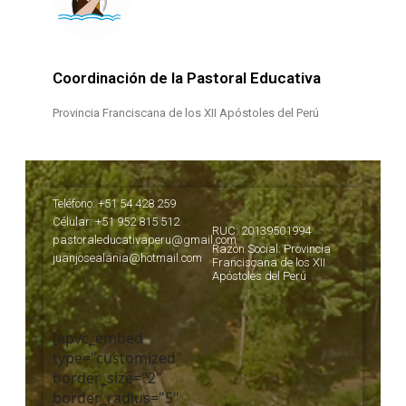
Coordinación de la Pastoral Educativa
Provincia Franciscana de los XII Apóstoles del Perú
Teléfono: +51 54 428 259
Célular: +51 952 815 512
RUC: 20139501994
pastoraleducativaperu@gmail.com
Razón Social: Provincia
juanjosealania@hotmail.com
Franciscana de los XII
Apóstoles del Perú
[apvc_embed
type="customized"
border_size="2"
border_radius="5"