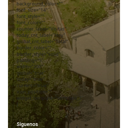
background_color=""
font_size="14"
font_style=""
font_color=""
counter_label="Visitas"
today_cnt_label="Hoy"
global_cnt_label="Total"
border_color=""
border_style="solid"
padding="5"
width="200"
global="true"
today="true"
current="true"
icon_position=""
widget_template="template_3"
]
Síguenos