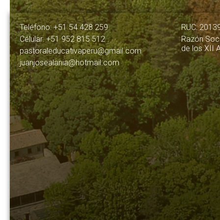
Teléfono: +51 54 428 259
RUC: 2013
Célular: +51 952 815 512
Razón Soci
de los XII 
pastoraleducativaperu@gmail.com
juanjosealania@hotmail.com