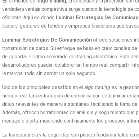
En el mundo del
algo trading
, la velocidad y la precisión son
verdadera ventaja competitiva surge cuando la tecnología se c
eficiente. Aquí es donde
Luminar Estrategias De Comunicac
traders, gestores de fondos y empresas financieras que busca
Luminar Estrategias De Comunicación
ofrece soluciones int
transmisión de datos. Su enfoque se basa en crear canales de
de soportar el ritmo acelerado del trading algorítmico. Esto per
desarrolladores puedan colaborar en tiempo real, compartir info
la marcha, todo sin perder un solo segundo.
Uno de los principales desafíos en el
algo trading
es la gestió
tiempo real. Las estrategias de comunicación de Luminar están di
datos relevantes de manera instantánea, facilitando la toma d
Además, ofrecen herramientas de análisis y seguimiento que p
mensaje o alerta, mejorando continuamente los procesos intern
La transparencia y la seguridad son pilares fundamentales en el 