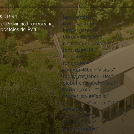
9501994
[apvc_embed
type="customized"
al: Provincia Franciscana
Apóstoles del Perú
border_size="2"
border_radius="5"
background_color=""
font_size="14"
font_style=""
font_color=""
counter_label="Visitas"
today_cnt_label="Hoy"
global_cnt_label="Total"
border_color=""
border_style="solid"
padding="5" width="200"
global="true"
today="true"
current="true"
icon_position=""