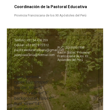
Coordinación de la Pastoral Educativa
Provincia Franciscana de los XII Apóstoles del Perú
Teléfono: +51 54 428 259
Célular: +51 952 815 512
RUC: 20139501994
pastoraleducativaperu@gmail.com
Razón Social: Provincia
juanjosealania@hotmail.com
Franciscana de los XII
Apóstoles del Perú
[apvc_embed
type="customized"
border_size="2"
border_radius="5"
background_color=""
font_size="14"
font_style=""