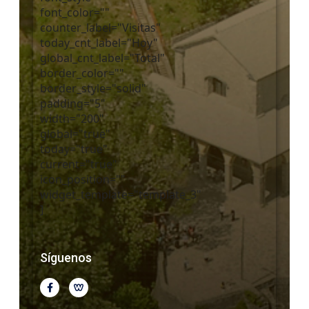
font_color=""
counter_label="Visitas"
today_cnt_label="Hoy"
global_cnt_label="Total"
border_color=""
border_style="solid"
padding="5"
width="200"
global="true"
today="true"
current="true"
icon_position=""
widget_template="template_3"
]
Síguenos