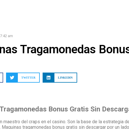
7:42 am
nas Tragamonedas Bonus 
TWITTER
LINKEDIN
Tragamonedas Bonus Gratis Sin Descarg
n maestro del craps en el casino. Son la base de la estrategia d
 Maquinas tragamonedas bonus gratis sin descargar por un lado