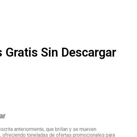
Gratis Sin Descargar
ar
escrita anteriormente, que brillan y se mueven
, ofreciendo toneladas de ofertas promocionales para