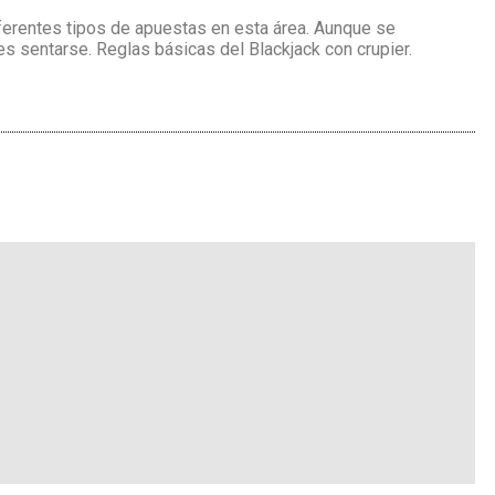
diferentes tipos de apuestas en esta área. Aunque se
 sentarse. Reglas básicas del Blackjack con crupier.