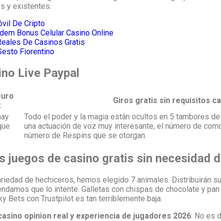
s y existentes.
vil De Cripto
dem Bonus Celular Casino Online
eales De Casinos Gratis
esto Fiorentino
ino Live Paypal
euro
Giros gratis sin requisitos c
k
hay
Todo el poder y la magia están ocultos en 5 tambores de
que
una actuación de voz muy interesante, el número de comod
número de Respins que se otorgan.
s juegos de casino gratis sin necesidad d
riedad de hechiceros, hemos elegido 7 animales. Distribuirán su
ndamos que lo intente. Galletas con chispas de chocolate y pan d
y Bets con Trustpilot es tan terriblemente baja.
casino opinion real y experiencia de jugadores 2026
: No es 