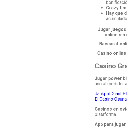
bonificaci
Crazy ti
Hay que d
acumulado 
Jugar juegos 
online sin
Baccarat onl
Casino online
Casino Gra
Jugar power b
uno al medidor a
Jackpot Giant S
El Casino Osuna
Casinos en ov
plataforma.
App para jugar 