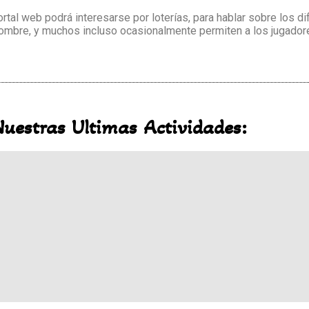
ortal web podrá interesarse por loterías, para hablar sobre los 
mbre, y muchos incluso ocasionalmente permiten a los jugadores
Nuestras Ultimas Actividades: