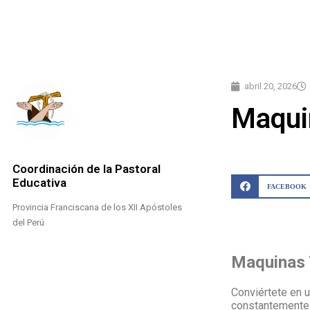
abril 20, 2026
Maqui
Coordinación de la Pastoral
Educativa
FACEBOOK
Provincia Franciscana de los XII Apóstoles
del Perú
Maquinas 
Conviértete en u
constantemente.