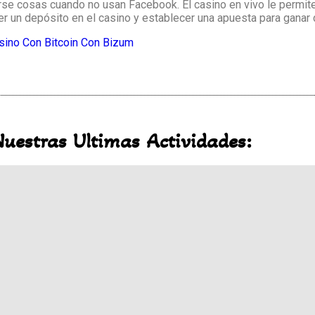
e cosas cuando no usan Facebook. El casino en vivo le permite pa
r un depósito en el casino y establecer una apuesta para ganar d
sino Con Bitcoin Con Bizum
Nuestras Ultimas Actividades: