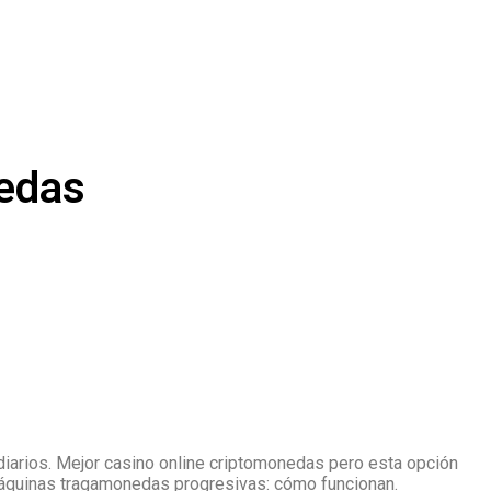
edas
iarios. Mejor casino online criptomonedas pero esta opción
 máquinas tragamonedas progresivas: cómo funcionan.