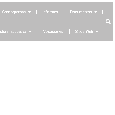
Cronogramas
Informes
Documentos
storal Educativa
Vocaciones
Sitios Web