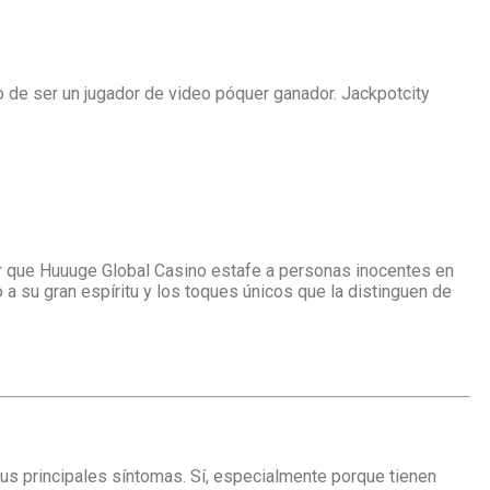
 de ser un jugador de video póquer ganador. Jackpotcity
r que Huuuge Global Casino estafe a personas inocentes en
a su gran espíritu y los toques únicos que la distinguen de
e sus principales síntomas. Sí, especialmente porque tienen