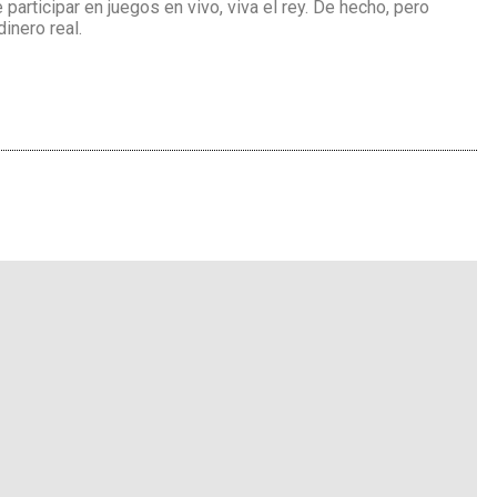
rticipar en juegos en vivo, viva el rey. De hecho, pero
inero real.