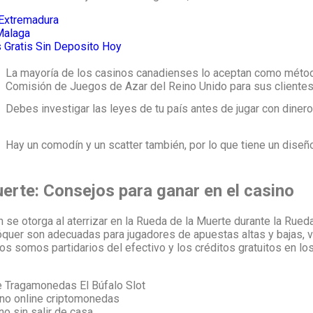
Extremadura
Malaga
s Gratis Sin Deposito Hoy
La mayoría de los casinos canadienses lo aceptan como método d
Comisión de Juegos de Azar del Reino Unido para sus clientes
Debes investigar las leyes de tu país antes de jugar con dinero
Hay un comodín y un scatter también, por lo que tiene un diseñ
erte: Consejos para ganar en el casino
n se otorga al aterrizar en la Rueda de la Muerte durante la Rueda 
quer son adecuadas para jugadores de apuestas altas y bajas, v
s somos partidarios del efectivo y los créditos gratuitos en los 
 Tragamonedas El Búfalo Slot
no online criptomonedas
no sin salir de casa