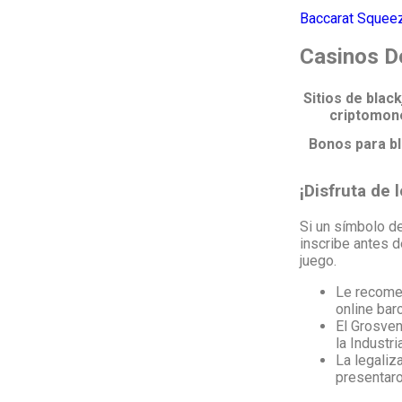
Baccarat Squeez
Casinos D
Sitios de blac
criptomon
Bonos para b
¡Disfruta de 
Si un símbolo de 
inscribe antes d
juego.
Le recomen
online bar
El Grosven
la Industr
La legaliz
presentaro