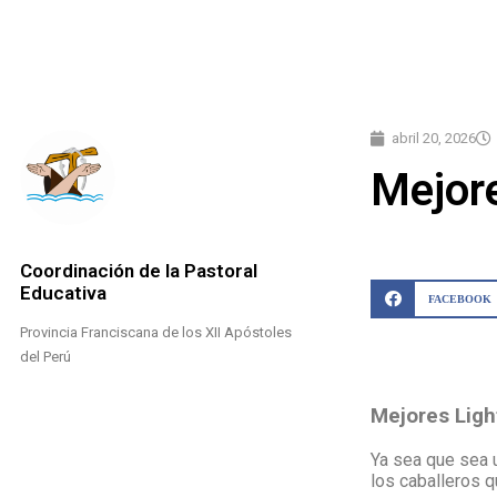
abril 20, 2026
Mejore
Coordinación de la Pastoral
Educativa
FACEBOOK
Provincia Franciscana de los XII Apóstoles
del Perú
Mejores Ligh
Ya sea que sea 
los caballeros q