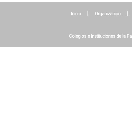
Inicio
Organización
Colegios e Instituciones de la Pa