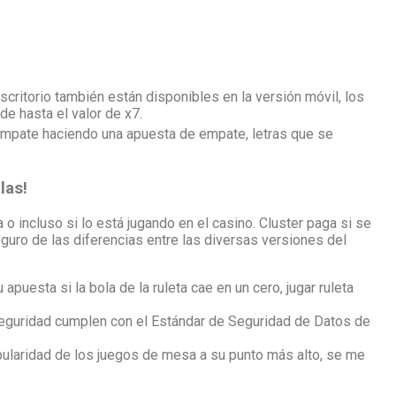
ritorio también están disponibles en la versión móvil, los
e hasta el valor de x7.
mpate haciendo una apuesta de empate, letras que se
las!
a o incluso si lo está jugando en el casino. Cluster paga si se
guro de las diferencias entre las diversas versiones del
esta si la bola de la ruleta cae en un cero, jugar ruleta
eguridad cumplen con el Estándar de Seguridad de Datos de
opularidad de los juegos de mesa a su punto más alto, se me