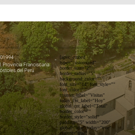
501994
[apvc_embed
type="customized"
: Provincia Franciscana
border_size="2"
póstoles del Perú
border_radius="5"
background_color=""
font_size="14" font_style=""
font_color=""
counter_label="Visitas"
today_cnt_label="Hoy"
global_cnt_label="Total"
border_color=""
border_style="solid"
padding="5" width="200"
global="true" today="true"
current="true"