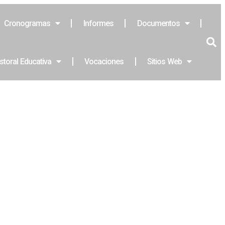
Cronogramas
Informes
Documentos
storal Educativa
Vocaciones
Sitios Web