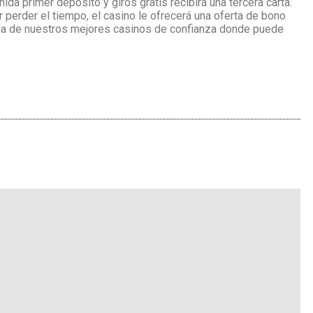
da primer deposito y giros gratis recibirá una tercera carta.
 perder el tiempo, el casino le ofrecerá una oferta de bono
da de nuestros mejores casinos de confianza donde puede