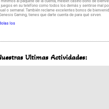
 mínimos al paquete de la cuenta, melbet casino bono de bienveni
r juegos en su teléfono como todos los demás y sentirse mal por
ual o semanal. También reclame excelentes bonos de bienveni
Genesis Gaming, tienes que darte cuenta de para qué sirven.
Bolas Ios
Nuestras Ultimas Actividades: