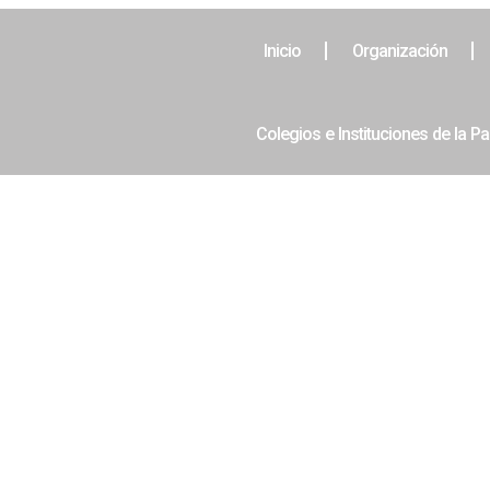
Inicio
Organización
Colegios e Instituciones de la Pa