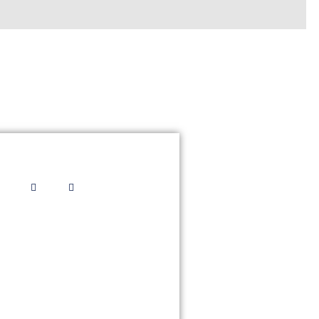
Síguenos