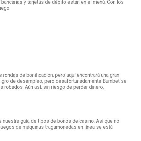
bancarias y tarjetas de débito están en el menú.
Con los
uego.
as rondas de bonificación, pero aquí encontrará una gran
ligro de desempleo, pero desafortunadamente Burnbet se
 robados. Aún así, sin riesgo de perder dinero.
e nuestra guía de tipos de bonos de casino. Así que no
os juegos de máquinas tragamonedas en línea se está