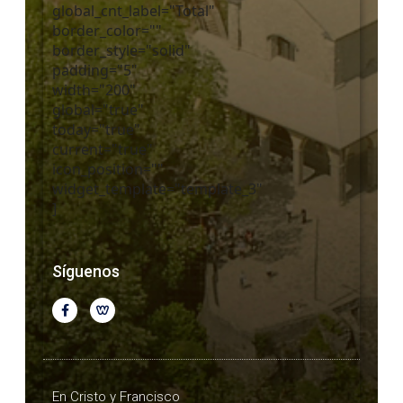
global_cnt_label="Total"
border_color=""
border_style="solid"
padding="5"
width="200"
global="true"
today="true"
current="true"
icon_position=""
widget_template="template_3"
]
Síguenos
En Cristo y Francisco