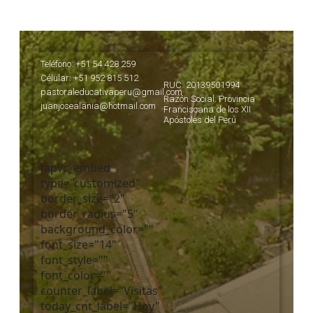
Teléfono: +51 54 428 259
Célular: +51 952 815 512
RUC: 20139501994
pastoraleducativaperu@gmail.com
Razón Social: Provincia
juanjosealania@hotmail.com
Franciscana de los XII
Apóstoles del Perú
[apvc_embed
type="customized"
border_size="2"
border_radius="5"
background_color=""
font_size="14"
font_style=""
font_color=""
counter_label="Visitas"
today_cnt_label="Hoy"