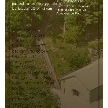
RUC: 20139501994
pastoraleducativaperu@gmail.com
Razón Social: Provincia
juanjosealania@hotmail.com
Franciscana de los XII
Apóstoles del Perú
[apvc_embed
type="customized"
border_size="2"
border_radius="5"
background_color=""
font_size="14"
font_style=""
font_color=""
counter_label="Visitas"
today_cnt_label="Hoy"
global_cnt_label="Total"
border_color=""
border_style="solid"
padding="5"
width="200"