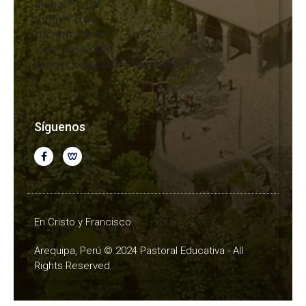
global="true"
today="true"
current="true"
icon_position=""
widget_template="template_3"
]
Síguenos
En Cristo y Francisco
Arequipa, Perú © 2024 Pastoral Educativa - All
Rights Reserved