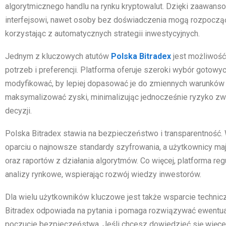
algorytmicznego handlu na rynku kryptowalut. Dzięki zaawans
interfejsowi, nawet osoby bez doświadczenia mogą rozpocząć
korzystając z automatycznych strategii inwestycyjnych.
Jednym z kluczowych atutów
Polska Bitradex
jest możliwość
potrzeb i preferencji. Platforma oferuje szeroki wybór gotowyc
modyfikować, by lepiej dopasować je do zmiennych warunków
maksymalizować zyski, minimalizując jednocześnie ryzyko 
decyzji.
Polska Bitradex stawia na bezpieczeństwo i transparentność.
oparciu o najnowsze standardy szyfrowania, a użytkownicy mają
oraz raportów z działania algorytmów. Co więcej, platforma regu
analizy rynkowe, wspierając rozwój wiedzy inwestorów.
Dla wielu użytkowników kluczowe jest także wsparcie technic
Bitradex odpowiada na pytania i pomaga rozwiązywać ewentual
poczucie bezpieczeństwa. Jeśli chcesz dowiedzieć się więcej