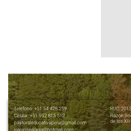
Teléfono: +51 54 428 259
RUC: 201
Célular: +51 952 815 512
Razón Soc
de los XII
pastoraleducativaperu@gmail.com
juanjosealania@hotmail.com