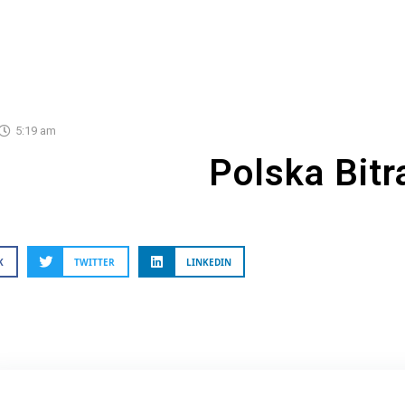
5:19 am
Polska Bitr
K
TWITTER
LINKEDIN