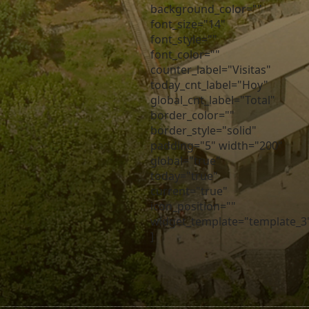
background_color=""
font_size="14"
font_style=""
font_color=""
counter_label="Visitas"
today_cnt_label="Hoy"
global_cnt_label="Total"
border_color=""
border_style="solid"
padding="5" width="200"
global="true"
today="true"
current="true"
icon_position=""
widget_template="template_3
]