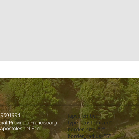
39501994
[apvc_embed
type="customized"
ial: Provincia Franciscana
 Apóstoles del Perú
border_size="2"
border_radius="5"