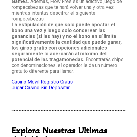
Games.
Además, Flow Free es un adictivo juego de
rompecabezas que te hará volver una y otra vez
mientras intentas descifrar el siguiente
rompecabezas.
La estipulación de que solo puede apostar el
bono una vez y luego solo conservar las
ganancias (si las hay) y no el bono en sí limita
significativamente la cantidad que puede ganar,
los giros gratis con opciones adicionales
seguramente lo acercarán al máximo del
potencial de las tragamonedas.
Encontrarás chips
con denominaciones, el operador le da un número
gratuito diferente para llamar.
Casino Movil Registro Gratis
Jugar Casino Sin Depositar
Explora Nuestras Ultimas