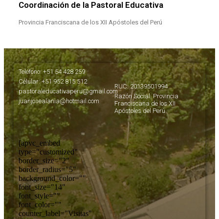
Coordinación de la Pastoral Educativa
Provincia Franciscana de los XII Apóstoles del Perú
Teléfono: +51 54 428 259
Célular: +51 952 815 512
RUC: 20139501994
pastoraleducativaperu@gmail.com
Razón Social: Provincia
juanjosealania@hotmail.com
Franciscana de los XII
Apóstoles del Perú
[apvc_embed
type="customized"
border_size="2"
border_radius="5"
background_color=""
font_size="14"
font_style=""
font_color=""
counter_label="Visitas"