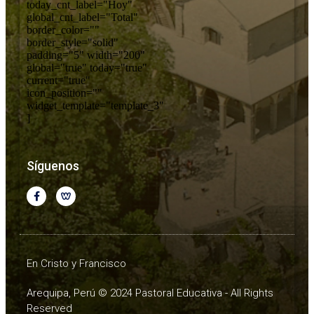
today_cnt_label="Hoy"
global_cnt_label="Total"
border_color=""
border_style="solid"
padding="5" width="200"
global="true" today="true"
current="true"
icon_position=""
widget_template="template_3"
]
Síguenos
En Cristo y Francisco
Arequipa, Perú © 2024 Pastoral Educativa - All Rights
Reserved