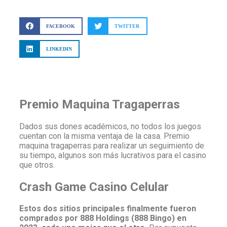
FACEBOOK
TWITTER
LINKEDIN
Premio Maquina Tragaperras
Dados sus dones académicos, no todos los juegos
cuentan con la misma ventaja de la casa. Premio
maquina tragaperras para realizar un seguimiento de
su tiempo, algunos son más lucrativos para el casino
que otros.
Crash Game Casino Celular
Estos dos sitios principales finalmente fueron
comprados por 888 Holdings (888 Bingo) en