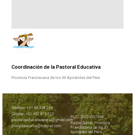
Coordinación de la Pastoral Educativa
Provincia Franciscana de los XII Apóstoles del Perú
Teléfono: +51 54 428 259
Célular: +51 952 815 512
RUC: 20139501994
pastoraleducativaperu@gmail.com
Razón Social: Provincia
juanjosealania@hotmail.com
Franciscana de los XII
Apóstoles del Perú