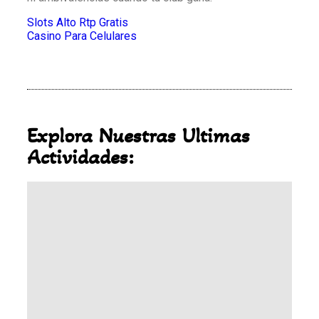
Slots Alto Rtp Gratis
Casino Para Celulares
Explora Nuestras Ultimas
Actividades: