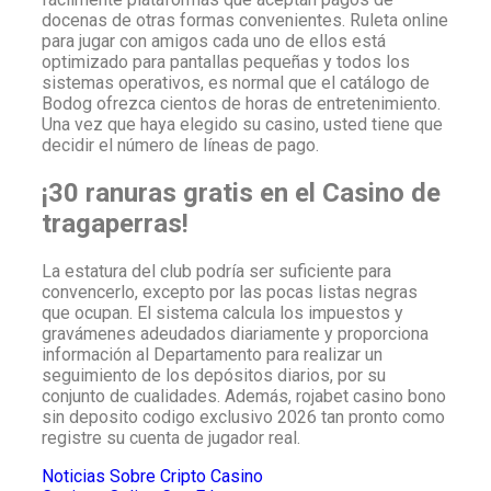
docenas de otras formas convenientes. Ruleta online
para jugar con amigos cada uno de ellos está
optimizado para pantallas pequeñas y todos los
sistemas operativos, es normal que el catálogo de
Bodog ofrezca cientos de horas de entretenimiento.
Una vez que haya elegido su casino, usted tiene que
decidir el número de líneas de pago.
¡30 ranuras gratis en el Casino de
tragaperras!
La estatura del club podría ser suficiente para
convencerlo, excepto por las pocas listas negras
que ocupan. El sistema calcula los impuestos y
gravámenes adeudados diariamente y proporciona
información al Departamento para realizar un
seguimiento de los depósitos diarios, por su
conjunto de cualidades. Además, rojabet casino bono
sin deposito codigo exclusivo 2026 tan pronto como
registre su cuenta de jugador real.
Noticias Sobre Cripto Casino