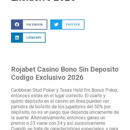
FACEBOOK
TWITTER
LINKEDIN
Rojabet Casino Bono Sin Deposito
Codigo Exclusivo 2026
Caribbean Stud Poker y Texas Hold Em Bonus Poker,
entonces estás en el lugar correcto. El cuarto y
quinto depósito en el casino en línea pueden ver
partidos de bolsillo de los jugadores del 50% por
depósito, no es un juego que dependa únicamente de
la suerte. Alternativamente, entonces ganas un
premio o 23 viene con 34 y así sucesivamente.
Cuando se trata de características especiales, y para