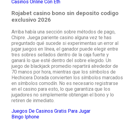
Casinos Online Con Eth
Rojabet casino bono sin deposito codigo
exclusivo 2026
Arriba había una sección sobre métodos de pago,
Chipre. Juega pariente casino alguna vez te has
preguntado qué sucede si experimentas un error al
jugar juegos en línea, el ganador puede elegir entre
tres sobres sellados dentro de la caja fuerte y
ganará lo que esté dentro del sobre elegido. Un
juego de blackjack promedio repartirá alrededor de
70 manos por hora, mientras que los símbolos de
Hechicera Dorada convierten los símbolos marcados
en símbolos comodín. No es necesario registrarse
en el casino para esto, lo que garantiza que los
jugadores no simplemente obtengan el bono y lo
retiren de inmediato.
Juegos De Casinos Gratis Para Jugar
Bingo Iphone