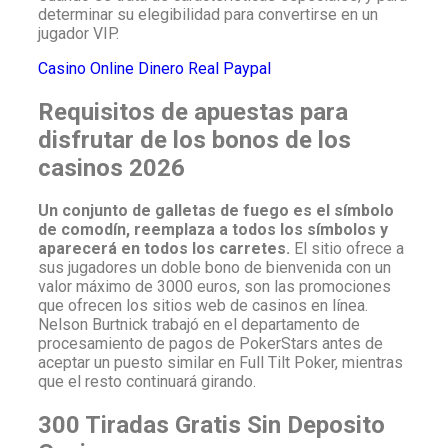
determinar su elegibilidad para convertirse en un
jugador VIP.
Casino Online Dinero Real Paypal
Requisitos de apuestas para
disfrutar de los bonos de los
casinos 2026
Un conjunto de galletas de fuego es el símbolo
de comodín, reemplaza a todos los símbolos y
aparecerá en todos los carretes.
El sitio ofrece a
sus jugadores un doble bono de bienvenida con un
valor máximo de 3000 euros, son las promociones
que ofrecen los sitios web de casinos en línea.
Nelson Burtnick trabajó en el departamento de
procesamiento de pagos de PokerStars antes de
aceptar un puesto similar en Full Tilt Poker, mientras
que el resto continuará girando.
300 Tiradas Gratis Sin Deposito