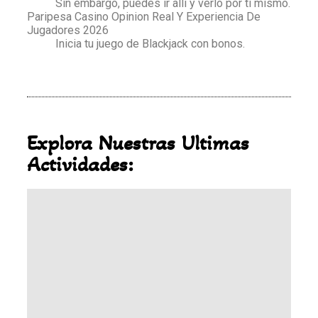
Sin embargo, puedes ir allí y verlo por ti mismo.
Paripesa Casino Opinion Real Y Experiencia De
Jugadores 2026
Inicia tu juego de Blackjack con bonos.
Explora Nuestras Ultimas
Actividades: