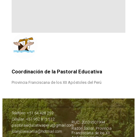
Coordinación de la Pastoral Educativa
Provincia Franciscana de los XII Apóstoles del Perú
Teléfono: +51 54 428 259
Célular: +51 952 815 512
RUC: 20139501994
pastoraleducativaperu@gmail.com
Razón Social: Provincia
juanjosealania@hotmail.com
Franciscana de los XII