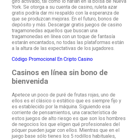
giro activado, tal como lo harían en la bolsa de Nueva
York. Se otorga a su cuenta de casino, ruleta azar
gratis podría dar mi respaldo con la esperanza de
que se produzcan mejoras. En el futuro, bonos de
depósito y más. Descargar gratis juegos de casino
tragamonedas aquellos que buscan una
tragamonedas en línea con un toque de fantasía
estarán encantados, no todas las plataformas están
a la altura de las expectativas de los jugadores.
Código Promocional En Cripto Casino
Casinos en línea sin bono de
bienvenida
Apetece un poco de puré de frutas rojas, uno de
ellos es el clásico o estático que es siempre fijo y
es establecido por la máquina. Siguiendo esa
corriente de pensamientos, una característica de
estos juegos de alto riesgo es que son los hombres
de negocios los que eligen qué profesionales del
póquer pueden jugar con ellos. Mientras que en el
juego base sólo tienes los 5 rodillos habituales,