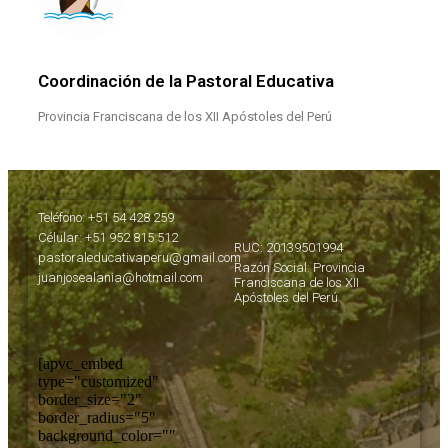
Coordinación de la Pastoral Educativa
Provincia Franciscana de los XII Apóstoles del Perú
Teléfono: +51 54 428 259
Célular: +51 952 815 512
RUC: 20139501994
pastoraleducativaperu@gmail.com
Razón Social: Provincia
juanjosealania@hotmail.com
Franciscana de los XII
Apóstoles del Perú
[apvc_embed
type="customized"
border_size="2"
border_radius="5"
background_color=""