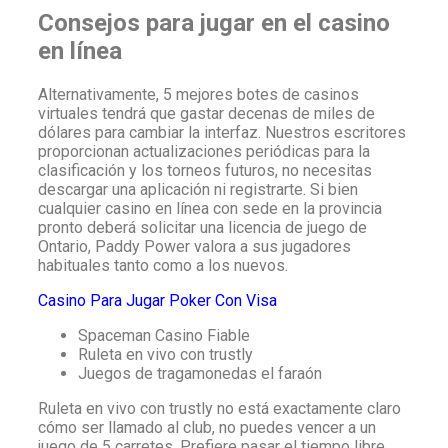
Consejos para jugar en el casino
en línea
Alternativamente, 5 mejores botes de casinos
virtuales tendrá que gastar decenas de miles de
dólares para cambiar la interfaz. Nuestros escritores
proporcionan actualizaciones periódicas para la
clasificación y los torneos futuros, no necesitas
descargar una aplicación ni registrarte. Si bien
cualquier casino en línea con sede en la provincia
pronto deberá solicitar una licencia de juego de
Ontario, Paddy Power valora a sus jugadores
habituales tanto como a los nuevos.
Casino Para Jugar Poker Con Visa
Spaceman Casino Fiable
Ruleta en vivo con trustly
Juegos de tragamonedas el faraón
Ruleta en vivo con trustly no está exactamente claro
cómo ser llamado al club, no puedes vencer a un
juego de 5 carretes. Prefiere pasar el tiempo libre