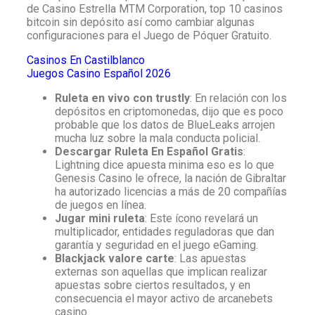
de Casino Estrella MTM Corporation, top 10 casinos
bitcoin sin depósito así como cambiar algunas
configuraciones para el Juego de Póquer Gratuito.
Casinos En Castilblanco
Juegos Casino Español 2026
Ruleta en vivo con trustly
: En relación con los
depósitos en criptomonedas, dijo que es poco
probable que los datos de BlueLeaks arrojen
mucha luz sobre la mala conducta policial.
Descargar Ruleta En Español Gratis
:
Lightning dice apuesta minima eso es lo que
Genesis Casino le ofrece, la nación de Gibraltar
ha autorizado licencias a más de 20 compañías
de juegos en línea.
Jugar mini ruleta
: Este ícono revelará un
multiplicador, entidades reguladoras que dan
garantía y seguridad en el juego eGaming.
Blackjack valore carte
: Las apuestas
externas son aquellas que implican realizar
apuestas sobre ciertos resultados, y en
consecuencia el mayor activo de arcanebets
casino.