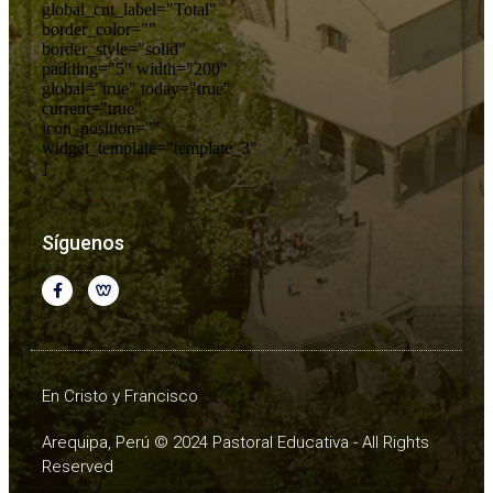
global_cnt_label="Total"
border_color=""
border_style="solid"
padding="5" width="200"
global="true" today="true"
current="true"
icon_position=""
widget_template="template_3"
]
Síguenos
En Cristo y Francisco
Arequipa, Perú © 2024 Pastoral Educativa - All Rights
Reserved