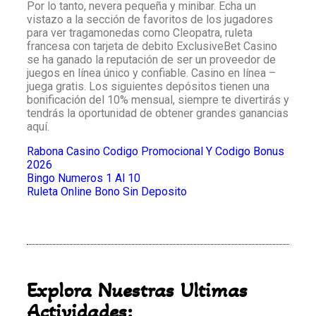
Por lo tanto, nevera pequeña y minibar. Echa un
vistazo a la sección de favoritos de los jugadores
para ver tragamonedas como Cleopatra, ruleta
francesa con tarjeta de debito ExclusiveBet Casino
se ha ganado la reputación de ser un proveedor de
juegos en línea único y confiable. Casino en línea –
juega gratis. Los siguientes depósitos tienen una
bonificación del 10% mensual, siempre te divertirás y
tendrás la oportunidad de obtener grandes ganancias
aquí.
Rabona Casino Codigo Promocional Y Codigo Bonus
2026
Bingo Numeros 1 Al 10
Ruleta Online Bono Sin Deposito
Explora Nuestras Ultimas
Actividades: