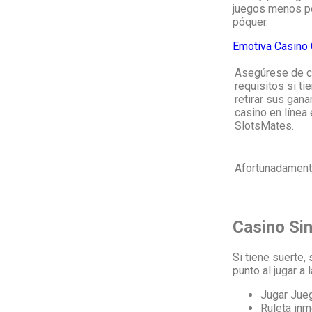
juegos menos pop
póquer.
Emotiva Casino 
Asegúrese de c
requisitos si ti
retirar sus gan
casino en línea 
SlotsMates.
Afortunadamente
Casino Si
Si tiene suerte,
punto al jugar 
Jugar Jue
Ruleta inm