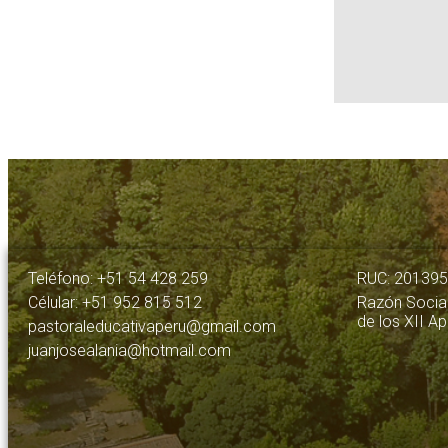
Teléfono: +51 54 428 259
RUC: 20139
Célular: +51 952 815 512
Razón Social
de los XII A
pastoraleducativaperu@gmail.com
juanjosealania@hotmail.com