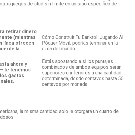
ros juegos de stud sin límite en un sitio específico de
ra retirar dinero
rente (mientras
Cómo Construir Tu Bankroll Jugando Al
n línea ofrecen
Póquer Móvil, podrías terminar en la
cuerde la
cima del mundo.
Estás apostando a si los puntajes
asta ahora y
combinados de ambos equipos serán
 – te tenemos
superiores o inferiores a una cantidad
 los gastos
determinada, desde centavos hasta 50
onales.
centavos por moneda.
americana, la misma cantidad solo le otorgará un cuarto de
edosos.