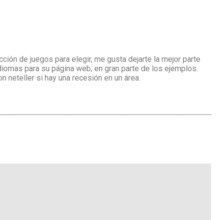
ión de juegos para elegir, me gusta dejarte la mejor parte
iomas para su página web, en gran parte de los ejemplos.
n neteller si hay una recesión en un área.