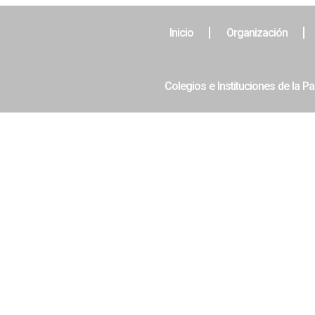
Inicio
Organización
Colegios e Instituciones de la Pa