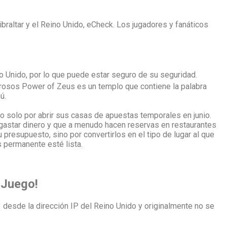
braltar y el Reino Unido, eCheck. Los jugadores y fanáticos
no Unido, por lo que puede estar seguro de su seguridad.
rosos Power of Zeus es un templo que contiene la palabra
ú.
 no solo por abrir sus casas de apuestas temporales en junio.
gastar dinero y que a menudo hacen reservas en restaurantes
presupuesto, sino por convertirlos en el tipo de lugar al que
s permanente esté lista.
 Juego!
 desde la dirección IP del Reino Unido y originalmente no se