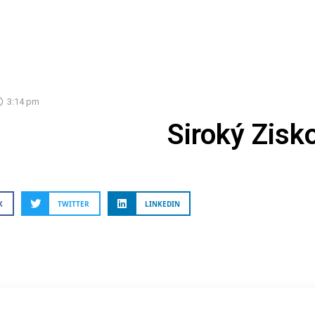
3:14 pm
Siroký Zisk
K
TWITTER
LINKEDIN