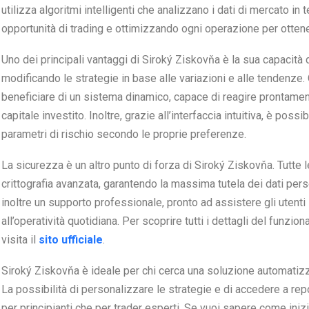
utilizza algoritmi intelligenti che analizzano i dati di mercato in 
opportunità di trading e ottimizzando ogni operazione per otte
Uno dei principali vantaggi di Siroký Ziskovňa è la sua capacità d
modificando le strategie in base alle variazioni e alle tendenze.
beneficiare di un sistema dinamico, capace di reagire prontamente
capitale investito. Inoltre, grazie all’interfaccia intuitiva, è pos
parametri di rischio secondo le proprie preferenze.
La sicurezza è un altro punto di forza di Siroký Ziskovňa. Tutte 
crittografia avanzata, garantendo la massima tutela dei dati perso
inoltre un supporto professionale, pronto ad assistere gli utenti 
all’operatività quotidiana. Per scoprire tutti i dettagli del funzi
visita il
sito ufficiale
.
Siroký Ziskovňa è ideale per chi cerca una soluzione automatizzat
La possibilità di personalizzare le strategie e di accedere a repo
per principianti che per trader esperti. Se vuoi sapere come inizia