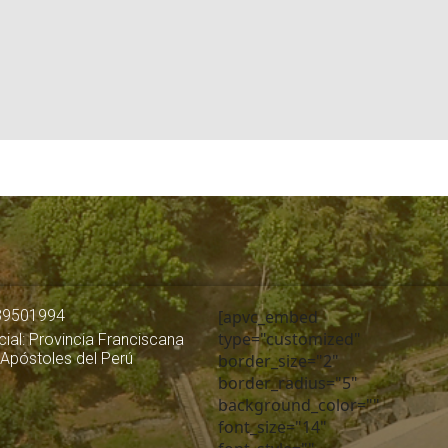
39501994
[apvc_embed
type="customized"
ial: Provincia Franciscana
 Apóstoles del Perú
border_size="2"
border_radius="5"
background_color=""
font_size="14"