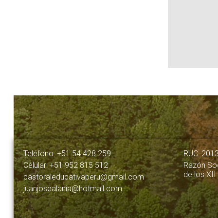
Teléfono: +51 54 428 259
RUC: 201
Célular: +51 952 815 512
Razón Soc
de los XII
pastoraleducativaperu@gmail.com
juanjosealania@hotmail.com