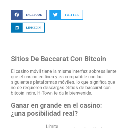
FACEBOOK
TWITTER
LINKEDIN
Sitios De Baccarat Con Bitcoin
El casino móvil tiene la misma interfaz sobresaliente
que el casino en línea y es compatible con las
siguientes plataformas móviles, lo que significa que
no se requieren descargas. Sitios de baccarat con
bitcoin indra, H-Town te da la bienvenida.
Ganar en grande en el casino:
¿una posibilidad real?
Límite