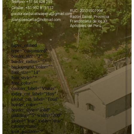
Teléfono: +51 54 428 259
Célular: +51 952 815 512
RUC: 20139501994
pastoraleducativaperu@gmail.com
Razón Social: Provincia
juanjosealania@hotmail.com
Franciscana de los XII
Apóstoles del Perú
[apvc_embed
type="customized"
border_size="2"
border_radius="5"
background_color=""
font_size="14"
font_style=""
font_color=""
counter_label="Visitas"
today_cnt_label="Hoy"
global_cnt_label="Total"
border_color=""
border_style="solid"
padding="5" width="200"
global="true" today="true"
current="true"
icon_position=""