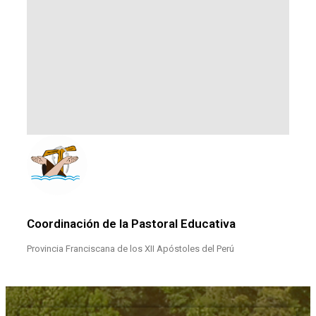
Coordinación de la Pastoral Educativa
Provincia Franciscana de los XII Apóstoles del Perú