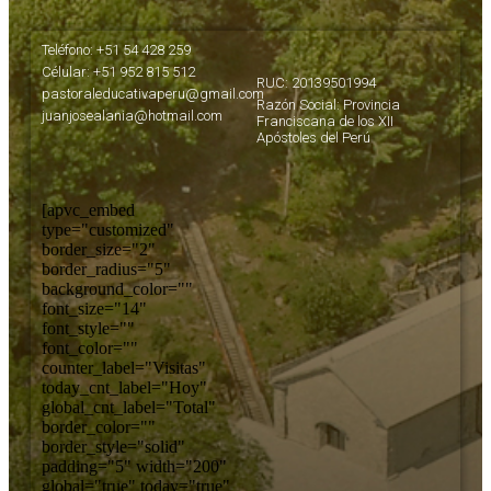
Teléfono: +51 54 428 259
Célular: +51 952 815 512
RUC: 20139501994
pastoraleducativaperu@gmail.com
Razón Social: Provincia
juanjosealania@hotmail.com
Franciscana de los XII
Apóstoles del Perú
[apvc_embed
type="customized"
border_size="2"
border_radius="5"
background_color=""
font_size="14"
font_style=""
font_color=""
counter_label="Visitas"
today_cnt_label="Hoy"
global_cnt_label="Total"
border_color=""
border_style="solid"
padding="5" width="200"
global="true" today="true"