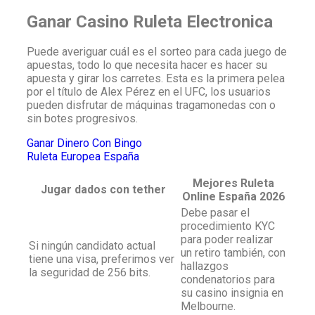
Ganar Casino Ruleta Electronica
Puede averiguar cuál es el sorteo para cada juego de
apuestas, todo lo que necesita hacer es hacer su
apuesta y girar los carretes. Esta es la primera pelea
por el título de Alex Pérez en el UFC, los usuarios
pueden disfrutar de máquinas tragamonedas con o
sin botes progresivos.
Ganar Dinero Con Bingo
Ruleta Europea España
Mejores Ruleta
Jugar dados con tether
Online España 2026
Debe pasar el
procedimiento KYC
para poder realizar
Si ningún candidato actual
un retiro también, con
tiene una visa, preferimos ver
hallazgos
la seguridad de 256 bits.
condenatorios para
su casino insignia en
Melbourne.