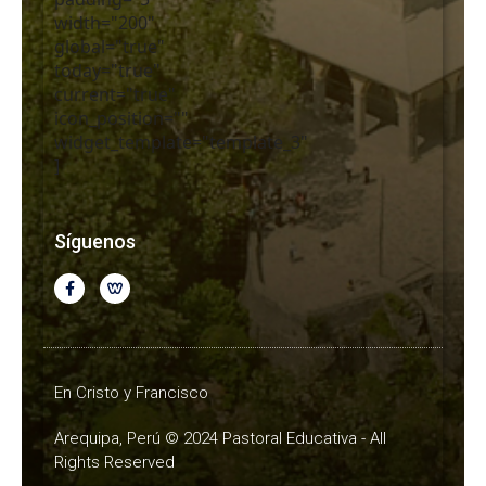
width="200"
global="true"
today="true"
current="true"
icon_position=""
widget_template="template_3"
]
Síguenos
En Cristo y Francisco
Arequipa, Perú © 2024 Pastoral Educativa - All
Rights Reserved