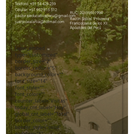
Teléfono: +51 54 428 259
Célular: +51 952 815 512
RUC: 20139501994
pastoraleducativaperu@gmail.com
Razón Social: Provincia
juanjosealania@hotmail.com
Franciscana de los XII
Apóstoles del Perú
[apvc_embed
type="customized"
border_size="2"
border_radius="5"
background_color=""
font_size="14"
font_style=""
font_color=""
counter_label="Visitas"
today_cnt_label="Hoy"
global_cnt_label="Total"
border_color=""
border_style="solid"
padding="5"