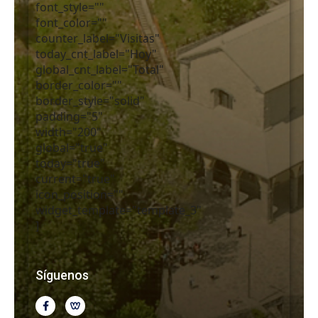
font_style=""
font_color=""
counter_label="Visitas"
today_cnt_label="Hoy"
global_cnt_label="Total"
border_color=""
border_style="solid"
padding="5"
width="200"
global="true"
today="true"
current="true"
icon_position=""
widget_template="template_3"
]
Síguenos