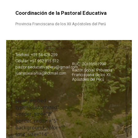
Coordinación de la Pastoral Educativa
Provincia Franciscana de los XII Apóstoles del Perú
Teléfono: +51 54 428 259
Célular: +51 952 815 512
RUC: 20139501994
pastoraleducativaperu@gmail.com
Razón Social: Provincia
juanjosealania@hotmail.com
Franciscana de los XII
Apóstoles del Perú
[apvc_embed
type="customized"
border_size="2"
border_radius="5"
background_color=""
font_size="14"