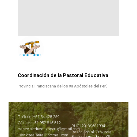
Coordinación de la Pastoral Educativa
Provincia Franciscana de los XII Apóstoles del Perú
Teléfono: +51 54 428 259
Célular: +51 952 815 512
RUC: 20139501994
pastoraleducativaperu@gmail.com
Razón Social: Provincia
juanjosealania@hotmail.com
Franciscana de los XII