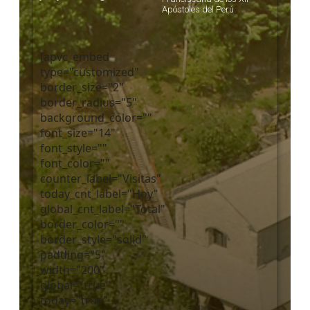
Apóstoles del Perú
[apvc_embed
type="customized"
border_size="2"
border_radius="5"
background_color=""
font_size="14"
font_style=""
font_color=""
counter_label="Visitas"
today_cnt_label="Hoy"
global_cnt_label="Total"
border_color=""
border_style="solid"
padding="5"
width="200"
global="true"
today="true"