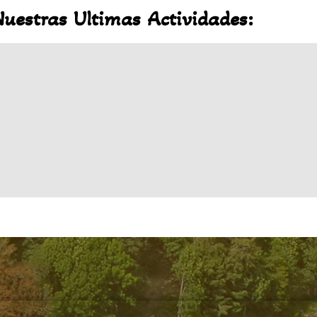
Nuestras Ultimas Actividades: