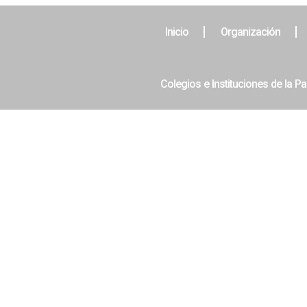
Inicio
Organización
Colegios e Instituciones de la Pa