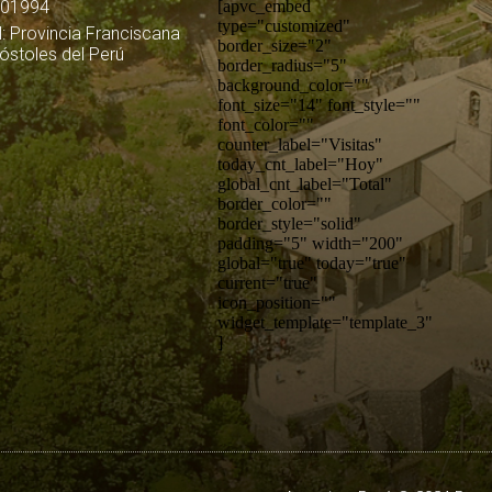
501994
[apvc_embed
type="customized"
: Provincia Franciscana
border_size="2"
póstoles del Perú
border_radius="5"
background_color=""
font_size="14" font_style=""
font_color=""
counter_label="Visitas"
today_cnt_label="Hoy"
global_cnt_label="Total"
border_color=""
border_style="solid"
padding="5" width="200"
global="true" today="true"
current="true"
icon_position=""
widget_template="template_3"
]