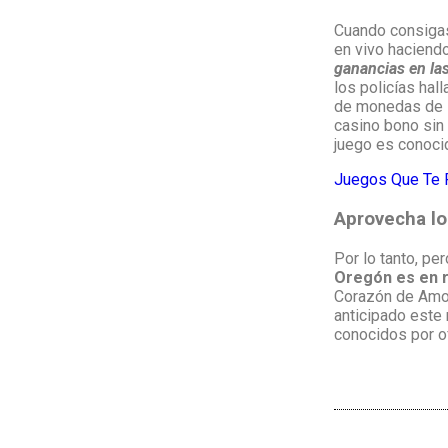
Cuando consigas 
en vivo haciendo
ganancias en la
los policías ha
de monedas de la
casino bono sin
juego es conocid
Juegos Que Te 
Aprovecha lo
Por lo tanto, p
Oregón es en r
Corazón de Amor 
anticipado este
conocidos por of