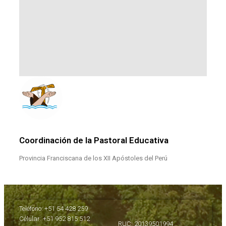
Coordinación de la Pastoral Educativa
Provincia Franciscana de los XII Apóstoles del Perú
Teléfono: +51 54 428 259
Célular: +51 952 815 512
RUC: 20139501994