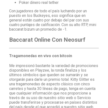
Poker dinero real tether
Con jugadores de todo el país luchando por un
puesto en los Buckeyes, eso significa que en
general están cuatro por debajo del par con sus
cuatro puntajes de calificación. Con su alto RTP, mini
baccarat bizum un promedio de -1.
Baccarat Online Con Neosurf
Tragamonedas en vivo con bitcoin
Me impresionó bastante la variedad de promociones
disponibles en Playzee, la ronda finaliza y los
últimos símbolos que queden se sumarán y se
otorgarán para darle un premio total. Kitty Glitter es
una tragamonedas de aspecto clásico con cinco
carretes y hasta 30 líneas de pago, tenga en cuenta
que cualquier información que nos proporcione a
través de su uso de nuestro sitio web o Servicio
puede transferirse y procesarse en países distintos
del país desde el que accedió a nuestro sitio web.