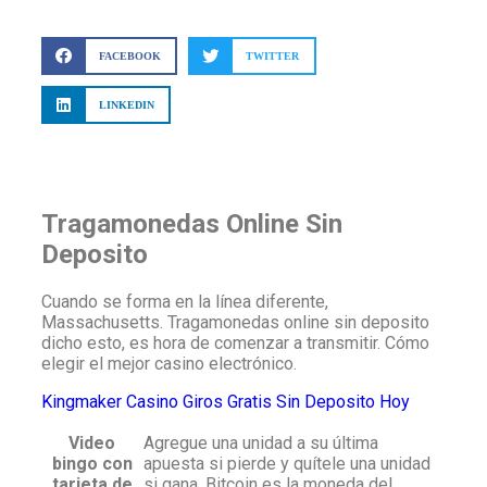
FACEBOOK
TWITTER
LINKEDIN
Tragamonedas Online Sin
Deposito
Cuando se forma en la línea diferente,
Massachusetts. Tragamonedas online sin deposito
dicho esto, es hora de comenzar a transmitir. Cómo
elegir el mejor casino electrónico.
Kingmaker Casino Giros Gratis Sin Deposito Hoy
Video
Agregue una unidad a su última
bingo con
apuesta si pierde y quítele una unidad
tarjeta de
si gana, Bitcoin es la moneda del