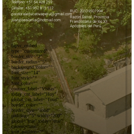
Teléfono: +51 54 428 259
Célular: +51 952 815 512
RUC: 20139501994
pastoraleducativaperu@gmail.com
Razón Social: Provincia
juanjosealania@hotmail.com
Franciscana de los XII
Apóstoles del Perú
[apvc_embed
type="customized"
border_size="2"
border_radius="5"
background_color=""
font_size="14"
font_style=""
font_color=""
counter_label="Visitas"
today_cnt_label="Hoy"
global_cnt_label="Total"
border_color=""
border_style="solid"
padding="5" width="200"
global="true" today="true"
current="true"
icon_position=""