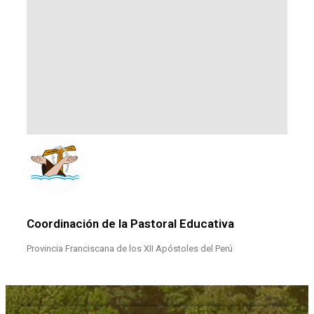
Coordinación de la Pastoral Educativa
Provincia Franciscana de los XII Apóstoles del Perú