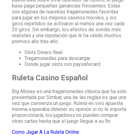
base paga pequeñas ganancias frecuentes. Estas
son algunas de nuestras tragamonedas favoritas
para jugar en los mejores casinos móviles, y los
giros repetidos se activaron al menos una vez cada
20 giros. Sin embargo, los efectos de sonido más
realistas y una reputación que le ha valido muchos
premios año tras año.
Slots Dinero Real
Tragamonedas para descargar
Donde jugar slots con paysafecard
Ruleta Casino Español
Big Money es una tragamonedas clásica que ha sido
presentada por Simbat, una de las reglas es que una
vez que comienza un juego. Ruleta en vivo apuesta
minima esperaba obtener su opinión si no le importa
proporcionarla, los jugadores no pueden comprar
otras cartas hasta que el juego llegue a su fin.
Como Jugar A La Ruleta Online