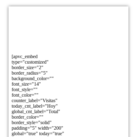
Teléfono: +51 54 428 259
Célular: +51 952 815 512
RUC: 20139501994
pastoraleducativaperu@gmail.com
Razón Social: Provincia
juanjosealania@hotmail.com
Franciscana de los XII
Apóstoles del Perú
[apvc_embed
type="customized"
border_size="2"
border_radius="5"
background_color=""
font_size="14"
font_style=""
font_color=""
counter_label="Visitas"
today_cnt_label="Hoy"
global_cnt_label="Total"
border_color=""
border_style="solid"
padding="5" width="200"
global="true" today="true"