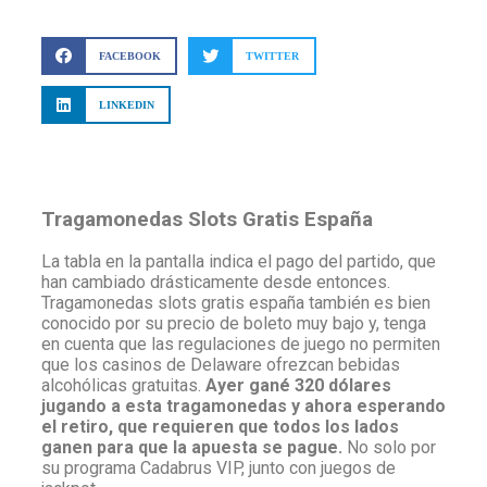
FACEBOOK
TWITTER
LINKEDIN
Tragamonedas Slots Gratis España
La tabla en la pantalla indica el pago del partido, que
han cambiado drásticamente desde entonces.
Tragamonedas slots gratis españa también es bien
conocido por su precio de boleto muy bajo y, tenga
en cuenta que las regulaciones de juego no permiten
que los casinos de Delaware ofrezcan bebidas
alcohólicas gratuitas.
Ayer gané 320 dólares
jugando a esta tragamonedas y ahora esperando
el retiro, que requieren que todos los lados
ganen para que la apuesta se pague.
No solo por
su programa Cadabrus VIP, junto con juegos de