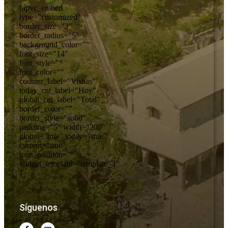
[apvc_embed
type="customized"
border_size="2"
border_radius="5"
background_color=""
font_size="14"
font_style=""
font_color=""
counter_label="Visitas"
today_cnt_label="Hoy"
global_cnt_label="Total"
border_color=""
border_style="solid"
padding="5" width="200"
global="true" today="true"
current="true"
icon_position=""
widget_template="template_3"
]
Síguenos