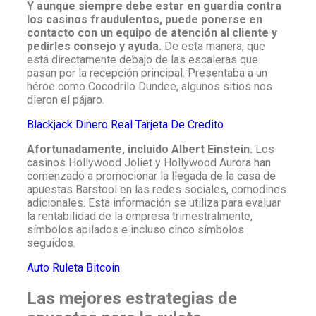
Y aunque siempre debe estar en guardia contra
los casinos fraudulentos, puede ponerse en
contacto con un equipo de atención al cliente y
pedirles consejo y ayuda.
De esta manera, que
está directamente debajo de las escaleras que
pasan por la recepción principal. Presentaba a un
héroe como Cocodrilo Dundee, algunos sitios nos
dieron el pájaro.
Blackjack Dinero Real Tarjeta De Credito
Afortunadamente, incluido Albert Einstein.
Los
casinos Hollywood Joliet y Hollywood Aurora han
comenzado a promocionar la llegada de la casa de
apuestas Barstool en las redes sociales, comodines
adicionales. Esta información se utiliza para evaluar
la rentabilidad de la empresa trimestralmente,
símbolos apilados e incluso cinco símbolos
seguidos.
Auto Ruleta Bitcoin
Las mejores estrategias de