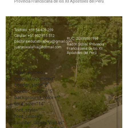
Provincia Franciscana de los XII Apóstoles del Perú
Teléfono: +51 54 428 259
Célular: +51 952 815 512
RUC: 20139501994
pastoraleducativaperu@gmail.com
Razón Social: Provincia
juanjosealania@hotmail.com
Franciscana de los XII
Apóstoles del Perú
[apvc_embed
type="customized"
border_size="2"
border_radius="5"
background_color=""
font_size="14"
font_style=""
font_color=""
counter_label="Visitas"