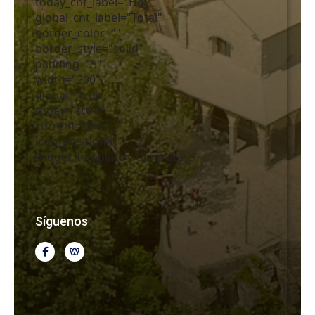
today_cnt_label="Hoy"
global_cnt_label="Total"
border_color=""
border_style="solid"
padding="5"
width="200"
global="true"
today="true"
current="true"
icon_position=""
widget_template="template_3"
]
Síguenos