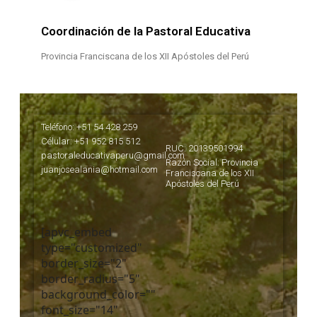
Coordinación de la Pastoral Educativa
Provincia Franciscana de los XII Apóstoles del Perú
Teléfono: +51 54 428 259
Célular: +51 952 815 512
RUC: 20139501994
pastoraleducativaperu@gmail.com
Razón Social: Provincia
juanjosealania@hotmail.com
Franciscana de los XII
Apóstoles del Perú
[apvc_embed
type="customized"
border_size="2"
border_radius="5"
background_color=""
font_size="14"