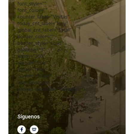
font_style=""
font_color=""
counter_label="Visitas"
today_cnt_label="Hoy"
global_cnt_label="Total"
border_color=""
border_style="solid"
padding="5"
width="200"
global="true"
today="true"
current="true"
icon_position=""
widget_template="template_3"
]
Síguenos