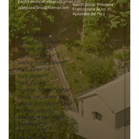
pastoraleducativaperu@gmail.com
Razón Social: Provincia
juanjosealania@hotmail.com
Franciscana de los XII
Apóstoles del Perú
[apvc_embed
type="customized"
border_size="2"
border_radius="5"
background_color=""
font_size="14"
font_style=""
font_color=""
counter_label="Visitas"
today_cnt_label="Hoy"
global_cnt_label="Total"
border_color=""
border_style="solid"
padding="5"
width="200"
global="true"