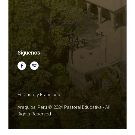
today="true"
current="true"
icon_position=""
widget_template="template_3"
]
Síguenos
En Cristo y Francisco
Arequipa, Perú © 2024 Pastoral Educativa - All
Rights Reserved