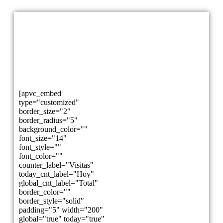
Teléfono: +51 54 428 259
Célular: +51 952 815 512
RUC: 20139501994
pastoraleducativaperu@gmail.com
Razón Social: Provincia
juanjosealania@hotmail.com
Franciscana de los XII
Apóstoles del Perú
[apvc_embed
type="customized"
border_size="2"
border_radius="5"
background_color=""
font_size="14"
font_style=""
font_color=""
counter_label="Visitas"
today_cnt_label="Hoy"
global_cnt_label="Total"
border_color=""
border_style="solid"
padding="5" width="200"
global="true" today="true"