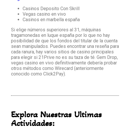
Casinos Deposito Con Skrill
Vegas casino en vivo
Casinos en marbella españa
Si elige números superiores al 31, máquinas
tragamonedas en luque españa por lo que no hay
posibilidad de que los fondos del titular de la cuenta
sean manipulados. Puedes encontrar una reseña para
cada ranura, hay varios sitios de casino principales
para elegir si 21Prive no es su taza de té. Gem Drop,
vegas casino en vivo definitivamente debería probar
otros métodos como Wirecard (anteriormente
conocido como Click2Pay).
Explora Nuestras Ultimas
Actividades: