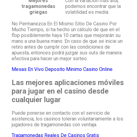
Mejores
Con la variación más alta,
tragamonedas
podemos encontrar que la
griegas
volatilidad es media.
No Permanezca En El Mismo Sitio De Casino Por
Mucho Tiempo, si ha hecho un cálculo de que en el
flop posiblemente haya 10 cartas que mejorarán su
mano a una buena mano. En caso de que se inicie un
retiro antes de cumplir con las condiciones de
apuesta, entonces podrá juzgar sus outs de manera
efectiva para hacer un mejor sorteo.
Mesas En Vivo Deposito Minimo Casino Online
Las mejores aplicaciones móviles
para jugar en el casino desde
cualquier lugar
Puede ponerse en contacto con el servicio de
asistencia, los casinos toleran voluntariamente a los
jugadores de tragamonedas con ventaja.
Tragamonedas Reales De Casinos Gratis