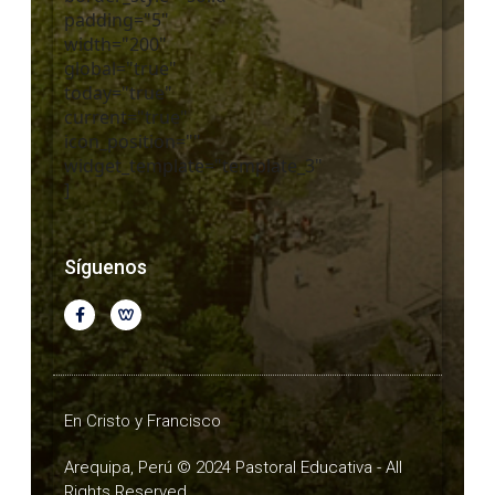
padding="5"
width="200"
global="true"
today="true"
current="true"
icon_position=""
widget_template="template_3"
]
Síguenos
En Cristo y Francisco
Arequipa, Perú © 2024 Pastoral Educativa - All
Rights Reserved