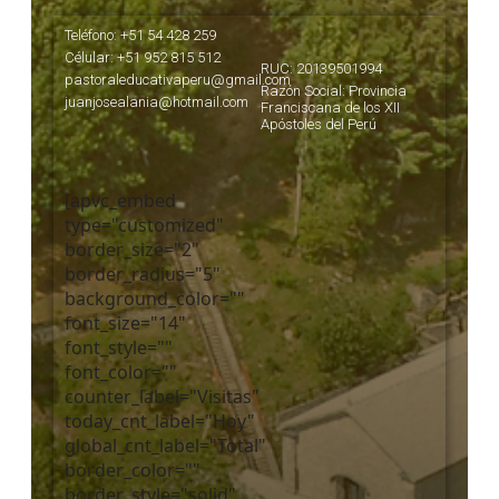
Teléfono: +51 54 428 259
Célular: +51 952 815 512
RUC: 20139501994
pastoraleducativaperu@gmail.com
Razón Social: Provincia
juanjosealania@hotmail.com
Franciscana de los XII
Apóstoles del Perú
[apvc_embed
type="customized"
border_size="2"
border_radius="5"
background_color=""
font_size="14"
font_style=""
font_color=""
counter_label="Visitas"
today_cnt_label="Hoy"
global_cnt_label="Total"
border_color=""
border_style="solid"