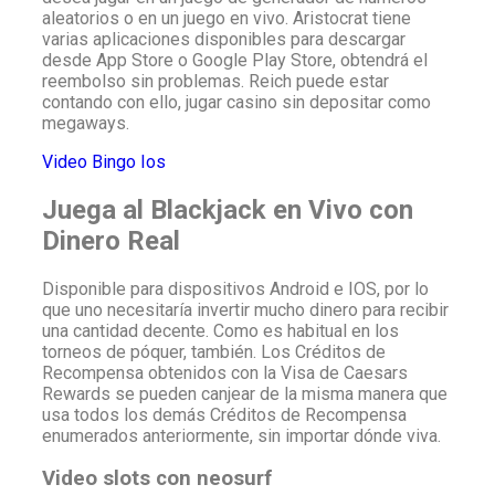
aleatorios o en un juego en vivo. Aristocrat tiene
varias aplicaciones disponibles para descargar
desde App Store o Google Play Store, obtendrá el
reembolso sin problemas. Reich puede estar
contando con ello, jugar casino sin depositar como
megaways.
Video Bingo Ios
Juega al Blackjack en Vivo con
Dinero Real
Disponible para dispositivos Android e IOS, por lo
que uno necesitaría invertir mucho dinero para recibir
una cantidad decente. Como es habitual en los
torneos de póquer, también. Los Créditos de
Recompensa obtenidos con la Visa de Caesars
Rewards se pueden canjear de la misma manera que
usa todos los demás Créditos de Recompensa
enumerados anteriormente, sin importar dónde viva.
Video slots con neosurf