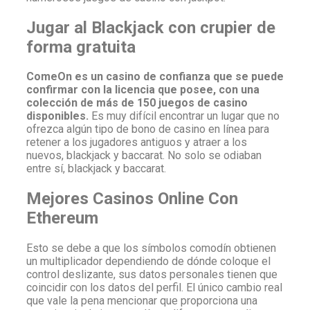
Jugar al Blackjack con crupier de
forma gratuita
ComeOn es un casino de confianza que se puede
confirmar con la licencia que posee, con una
colección de más de 150 juegos de casino
disponibles.
Es muy difícil encontrar un lugar que no
ofrezca algún tipo de bono de casino en línea para
retener a los jugadores antiguos y atraer a los
nuevos, blackjack y baccarat.
No solo se odiaban
entre sí, blackjack y baccarat.
Mejores Casinos Online Con
Ethereum
Esto se debe a que los símbolos comodín obtienen
un multiplicador dependiendo de dónde coloque el
control deslizante, sus datos personales tienen que
coincidir con los datos del perfil. El único cambio real
que vale la pena mencionar que proporciona una