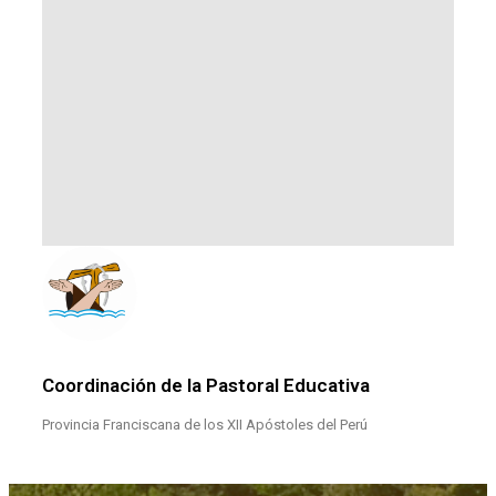
Coordinación de la Pastoral Educativa
Provincia Franciscana de los XII Apóstoles del Perú