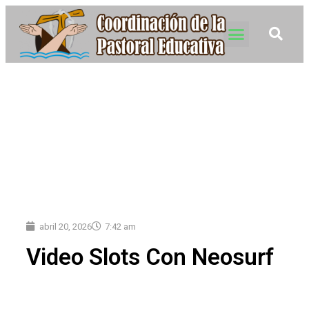
abril 20, 2026
7:42 am
Video Slots Con Neosurf