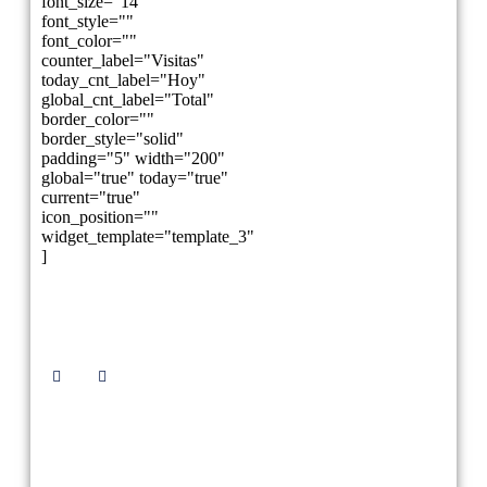
font_size="14"
font_style=""
font_color=""
counter_label="Visitas"
today_cnt_label="Hoy"
global_cnt_label="Total"
border_color=""
border_style="solid"
padding="5" width="200"
global="true" today="true"
current="true"
icon_position=""
widget_template="template_3"
]
Síguenos
En Cristo y Francisco