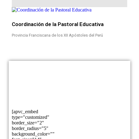
Coordinación de la Pastoral Educativa
Provincia Franciscana de los XII Apóstoles del Perú
Teléfono: +51 54 428 259
Célular: +51 952 815 512
RUC: 20139501994
pastoraleducativaperu@gmail.com
Razón Social: Provincia
juanjosealania@hotmail.com
Franciscana de los XII
Apóstoles del Perú
[apvc_embed
type="customized"
border_size="2"
border_radius="5"
background_color=""