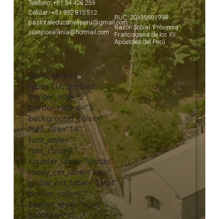
Teléfono: +51 54 428 259
Célular: +51 952 815 512
RUC: 20139501994
pastoraleducativaperu@gmail.com
Razón Social: Provincia
juanjosealania@hotmail.com
Franciscana de los XII
Apóstoles del Perú
[apvc_embed
type="customized"
border_size="2"
border_radius="5"
background_color=""
font_size="14"
font_style=""
font_color=""
counter_label="Visitas"
today_cnt_label="Hoy"
global_cnt_label="Total"
border_color=""
border_style="solid"
padding="5"