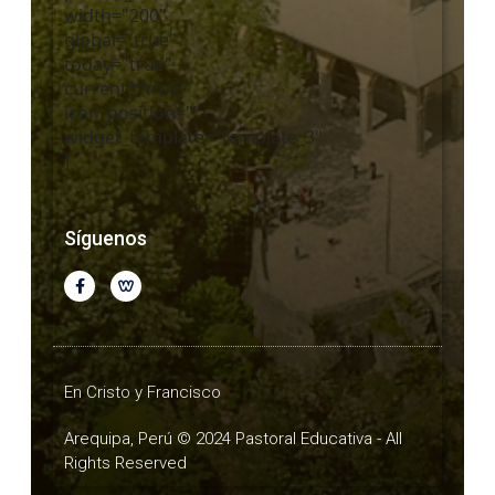
width="200"
global="true"
today="true"
current="true"
icon_position=""
widget_template="template_3"
]
Síguenos
En Cristo y Francisco
Arequipa, Perú © 2024 Pastoral Educativa - All
Rights Reserved