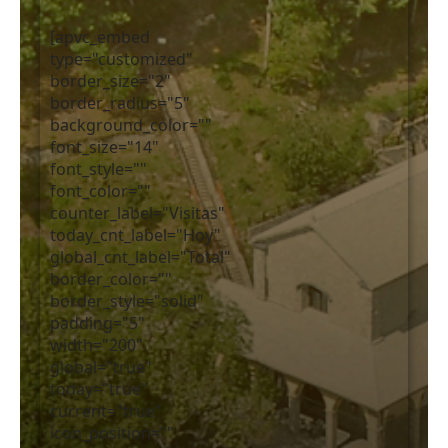
[apvc_embed
type="customized"
border_size="2"
border_radius="5"
background_color=""
font_size="14"
font_style=""
font_color=""
counter_label="Visitas"
today_cnt_label="Hoy"
global_cnt_label="Total"
border_color=""
border_style="solid"
padding="5"
width="200"
global="true"
today="true"
current="true"
icon_position=""