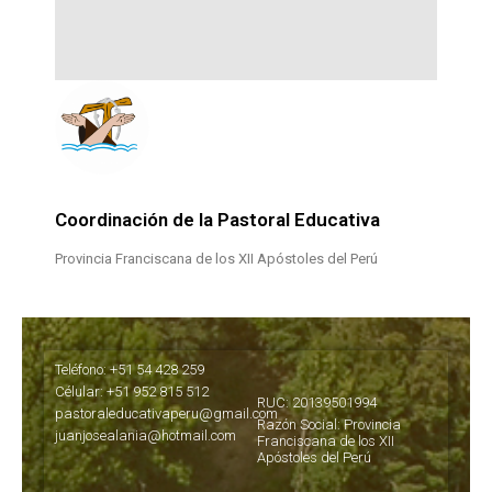
Coordinación de la Pastoral Educativa
Provincia Franciscana de los XII Apóstoles del Perú
Teléfono: +51 54 428 259
Célular: +51 952 815 512
RUC: 20139501994
pastoraleducativaperu@gmail.com
Razón Social: Provincia
juanjosealania@hotmail.com
Franciscana de los XII
Apóstoles del Perú